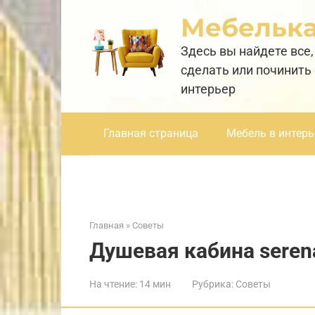
Перейти
Мебельк
к
контенту
Здесь вы найдете все,
сделать или починить
интерьер
Главная страница
Мебель в интерь
Главная
»
Советы
Душевая кабина seren
На чтение:
14 мин
Рубрика:
Советы