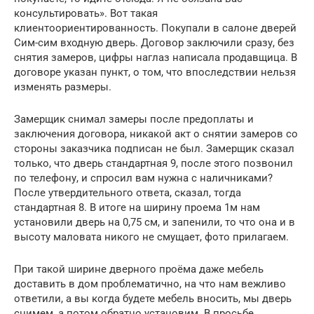
консультировать». Вот такая
клиентоориентированность. Покупали в салоне дверей
Сим-сим входную дверь. Договор заключили сразу, без
снятия замеров, цифры наглаз написала продавщица. В
договоре указан пункт, о том, что впоследствии нельзя
изменять размеры.
Замерщик снимал замеры после предоплаты и
заключения договора, никакой акт о снятии замеров со
стороны заказчика подписан не был. Замерщик сказал
только, что дверь стандартная 9, после этого позвонил
по телефону, и спросил вам нужна с наличниками?
После утвердительного ответа, сказал, тогда
стандартная 8. В итоге на ширину проема 1м нам
установили дверь на 0,75 см, и запенили, то что она и в
высоту маловата никого не смущает, фото прилагаем.
При такой ширине дверного проёма даже мебель
доставить в дом проблематично, на что нам вежливо
ответили, а вы когда будете мебель вносить, мы дверь
снимем, а потом обратно установим. В просьбе