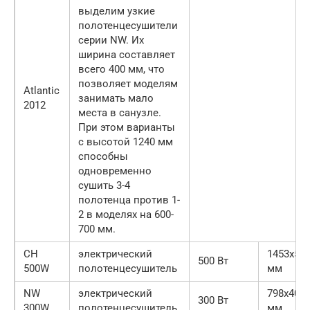
выделим узкие
полотенцесушители
серии NW. Их
ширина составляет
всего 400 мм, что
позволяет моделям
Atlantic
занимать мало
2012
места в санузле.
При этом варианты
с высотой 1240 мм
способны
одновременно
сушить 3-4
полотенца против 1-
2 в моделях на 600-
700 мм.
CH
электрический
1453х50
500 Вт
500W
полотенцесушитель
мм
NW
электрический
798х400
300 Вт
300W
полотенцесушитель
мм