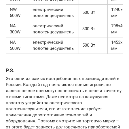
NW
электрический
1240х40
500 Вт
500W
полотенцесушитель
мм
NA
электрический
798х400
300 Вт
300W
полотенцесушитель
мм
NA
электрический
1453х50
500 Вт
500W
полотенцесушитель
мм
P.S.
Это одни из самых востребованных производителей в
России. Каждый год появляются новые игроки, но
далеко не все они могут соперничать в цене и качеству
с этими гигантами. Даже несмотря на кажущуюся
простоту устройства электрического
полотенцесушителя, его изготовление требует
применения дорогостоящих технологий и
оборудования. Поэтому смотрите на торговую марку –
от этого будет зависеть долговечность приобретаемой