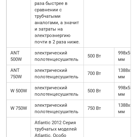
раза быстрее в
сравнении с
трубчатыми
аналогами, а значит
и затраты на
электроэнергию
почти в 2 раза ниже.
ANT
электрический
998х556
500 Вт
500W
полотенцесушитель
мм
ANT
электрический
1388х55
700 Вт
750W
полотенцесушитель
мм
электрический
998х556
W 500W
500 Вт
полотенцесушитель
мм
электрический
1388х55
W 750W
750 Вт
полотенцесушитель
мм
Atlantic 2012 Серия
трубчатых моделей
Atlantic. Особо