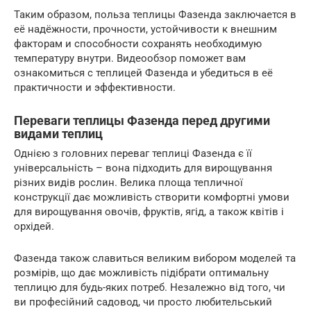
Таким образом, польза теплицы Фазенда заключается в
её надёжности, прочности, устойчивости к внешним
факторам и способности сохранять необходимую
температуру внутри. Видеообзор поможет вам
ознакомиться с теплицей Фазенда и убедиться в её
практичности и эффективности.
Переваги теплицы Фазенда перед другими
видами теплиц
Однією з головних переваг теплиці Фазенда є її
універсальність – вона підходить для вирощування
різних видів рослин. Велика площа тепличної
конструкції дає можливість створити комфортні умови
для вирощування овочів, фруктів, ягід, а також квітів і
орхідей.
Фазенда також славиться великим вибором моделей та
розмірів, що дає можливість підібрати оптимальну
теплицю для будь-яких потреб. Незалежно від того, чи
ви професійний садовод, чи просто любительський