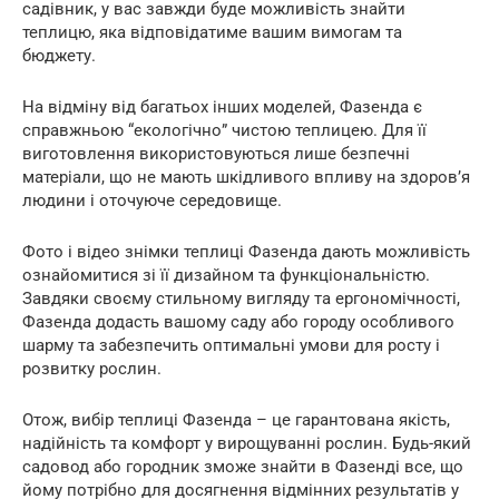
садівник, у вас завжди буде можливість знайти
теплицю, яка відповідатиме вашим вимогам та
бюджету.
На відміну від багатьох інших моделей, Фазенда є
справжньою “екологічно” чистою теплицею. Для її
виготовлення використовуються лише безпечні
матеріали, що не мають шкідливого впливу на здоров’я
людини і оточуюче середовище.
Фото і відео знімки теплиці Фазенда дають можливість
ознайомитися зі її дизайном та функціональністю.
Завдяки своєму стильному вигляду та ергономічності,
Фазенда додасть вашому саду або городу особливого
шарму та забезпечить оптимальні умови для росту і
розвитку рослин.
Отож, вибір теплиці Фазенда – це гарантована якість,
надійність та комфорт у вирощуванні рослин. Будь-який
садовод або городник зможе знайти в Фазенді все, що
йому потрібно для досягнення відмінних результатів у