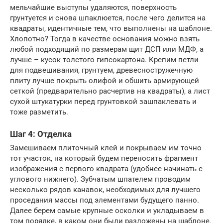
мельчайшие выступы удаляются, поверхность
грунтуется и снова шпаклюется, после чего делится на
квадраты, идентичные тем, что выполнены на шаблоне.
Хлопотно? Тогда в качестве основания можно взять
любой подходящий по размерам щит ДСП или МДФ, а
лучше – кусок толстого гипсокартона. Крепим петли
для подвешивания, грунтуем, древесностружечную
плиту лучше покрыть олифой и обшить армирующей
сеткой (предварительно расчертив на квадраты), а лист
сухой штукатурки перед грунтовкой зашпаклевать и
тоже разметить.
Шаг 4: Отделка
Замешиваем плиточный клей и покрываем им точно
тот участок, на который будем переносить фрагмент
изображения с первого квадрата (удобнее начинать с
углового нижнего). Зубчатым шпателем проводим
несколько рядов канавок, необходимых для лучшего
проседания массы под элементами будущего панно.
Далее берем самые крупные осколки и укладываем в
том порядке, в каком они были разложены на шаблоне.