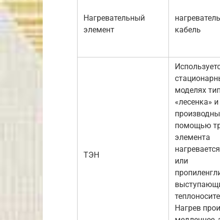
Нагревательный
нагревател
элемент
кабель
Используетс
стационарн
моделях ти
«лесенка» и
производны
помощью тр
элемента
нагреваетс
ТЭН
или
пропиленгл
выступающи
теплоносите
Нагрев про
медленнее, 