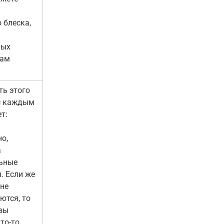
 блеска,
ных
вам
ть этого
с каждым
т:
о,
а
ьные
. Если же
 не
ются, то
 вы
то-то