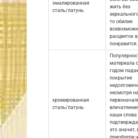
эмалированная
жить без
сталь/латунь
зеркального
то обилие
всевозмож
расцветок 
понравится.
Популярнос
материала 
годом падае
покрытие
недолговечн
несмотря н
хромированная
первоначал
сталь/латунь
впечатления
наши слова
подтвержда
это значит,
приобрели ч