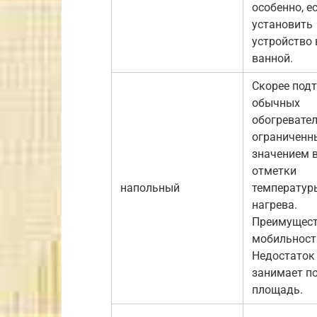
особенно, е
установить
устройство 
ванной.
Скорее под
обычных
обогревател
ограничен
значением 
отметки
напольный
температур
нагрева.
Преимущест
мобильност
Недостаток
занимает п
площадь.