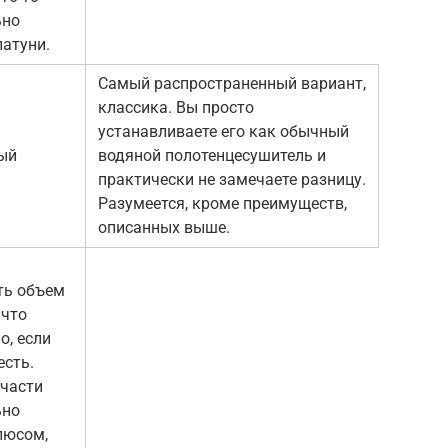
ьно
латуни.
Самый распространенный вариант,
классика. Вы просто
устанавливаете его как обычный
ый
водяной полотенцесушитель и
практически не замечаете разницу.
Разумеется, кроме преимуществ,
описанных выше.
ть объем
 что
о, если
есть.
части
ьно
люсом,