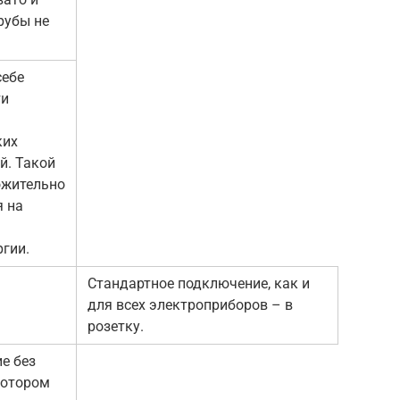
рубы не
себе
ти
ких
й. Такой
ожительно
я на
гии.
Стандартное подключение, как и
для всех электроприборов – в
розетку.
е без
котором