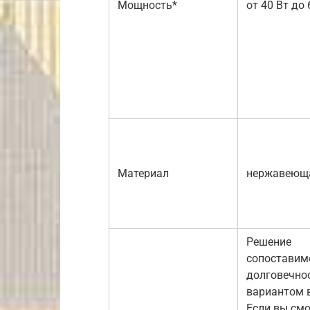
Мощность*
от 40 Вт до 
Материал
нержавеюща
Решение
сопоставим
долговечнос
вариантом 
Если вы см