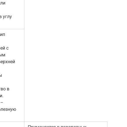
сли
в углу
тип
ей с
ным
верхней
ы
во в
и.
 –
олезную