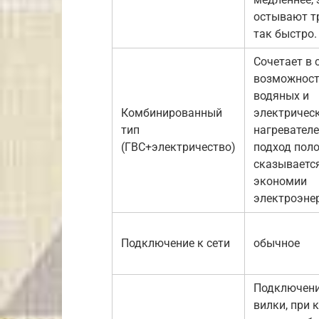
остывают т
так быстро.
Сочетает в 
возможнос
водяных и
Комбинированный
электричес
тип
нагревателе
(ГВС+электричество)
подход пол
сказываетс
экономии
электроэнер
Подключение к сети
обычное
Подключени
вилки, при 