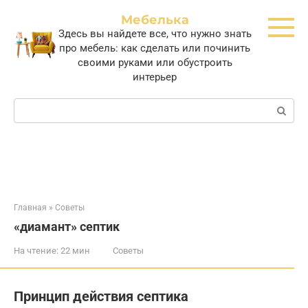
Перейти
Мебелька
к
Здесь вы найдете все, что нужно знать
контенту
про мебель: как сделать или починить
своими руками или обустроить
интерьер
Поиск:
Главная
»
Советы
«диамант» септик
На чтение:
22 мин
Советы
Принцип действия септика