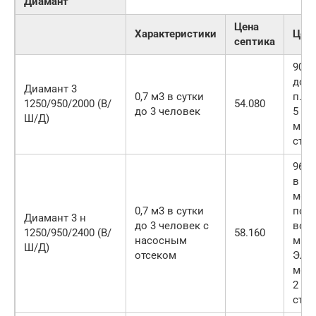
Диамант
Цена
Характеристики
Цена
септика
90.0
дост
Диамант 3
0,7 м3 в сутки
п. м
1250/950/2000 (В/
54.080
до 3 человек
5 п.
Ш/Д)
маги
стан
96.5
в т.
монт
0,7 м3 в сутки
подв
Диамант 3 н
до 3 человек с
воз
1250/950/2400 (В/
58.160
насосным
маги
Ш/Д)
отсеком
Элек
монт
2 п.
стан