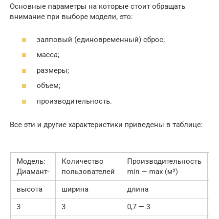
Основные параметры на которые стоит обращать
внимание при выборе модели, это:
залповый (единовременный) сброс;
масса;
размеры;
объем;
производительность.
Все эти и другие характеристики приведены в таблице:
Модель:
Количество
Производительность
О
Диамант-
пользователей
min — max (м³)
(
высота
ширина
длина
3
3
0,7 — 3
1