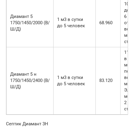
108.
дост
Диамант 5
6 п.
1 м3 в сутки
1750/1450/2000 (В/
68.960
отво
до 5 человек
Ш/Д)
воз
маги
стан
118.
в т.
монт
подв
Диамант 5 н
1 м3 в сутки
воз
1750/1450/2400 (В/
83.120
до 5 человек
маги
Ш/Д)
Элек
монт
2 п.
стан
Септик Диамант 3Н