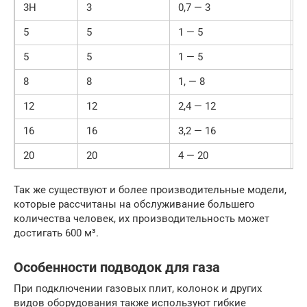
3H
3
0,7 — 3
1
5
5
1 — 5
3
5
5
1 — 5
3
8
8
1, — 8
4
12
12
2,4 — 12
5
16
16
3,2 — 16
6
20
20
4 — 20
7
Так же существуют и более производительные модели,
которые рассчитаны на обслуживание большего
количества человек, их производительность может
достигать 600 м³.
Особенности подводок для газа
При подключении газовых плит, колонок и других
видов оборудования также используют гибкие