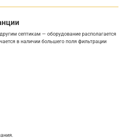
анции
 другим септикам — оборудование располагается
ючается в наличии большего поля фильтрации
ания.