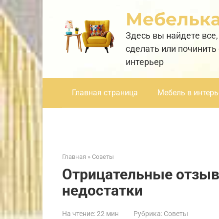
Перейти
Мебельк
к
контенту
Здесь вы найдете все,
сделать или починить
интерьер
Главная страница
Мебель в интерь
Главная
»
Советы
Отрицательные отзывы
недостатки
На чтение:
22 мин
Рубрика:
Советы