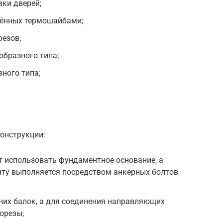
ки дверей;
щённых термошайбами;
езов;
образного типа;
ного типа;
онструкции:
т использовать фундаментное основание, а
нту выполняется посредством анкерных болтов
жних балок, а для соединения направляющих
орезы;