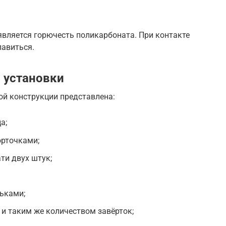
вляется горючесть поликарбоната. При контакте
лавиться.
 установки
ой конструкции представлена:
а;
орточками;
ти двух штук;
ьками;
и таким же количеством завёрток;