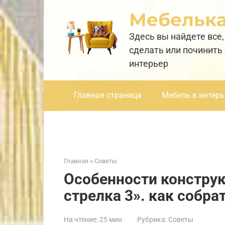
Перейти
Мебельк
к
контенту
Здесь вы найдете все,
сделать или починить
интерьер
Главная страница
Мебель в интерь
Главная
»
Советы
Особенности констру
стрелка 3». как собра
На чтение:
25 мин
Рубрика:
Советы