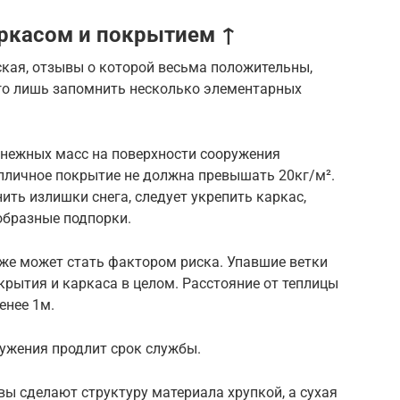
аркасом и покрытием ↑
ская, отзывы о которой весьма положительны,
его лишь запомнить несколько элементарных
снежных масс на поверхности сооружения
епличное покрытие не должна превышать 20кг/м².
ить излишки снега, следует укрепить каркас,
образные подпорки.
кже может стать фактором риска. Упавшие ветки
крытия и каркаса в целом. Расстояние от теплицы
енее 1м.
ружения продлит срок службы.
ы сделают структуру материала хрупкой, а сухая