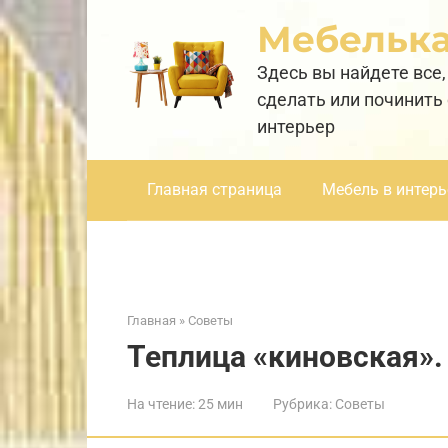
Перейти
Мебельк
к
контенту
Здесь вы найдете все,
сделать или починить
интерьер
Главная страница
Мебель в интерь
Главная
»
Советы
Теплица «киновская».
На чтение:
25 мин
Рубрика:
Советы