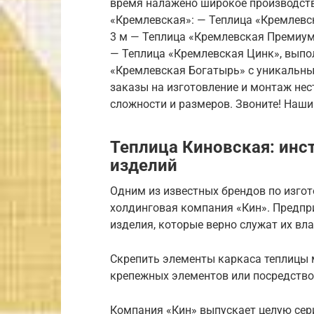
время налажено широкое производств
«Кремлевская»: — Теплица «Кремлевс
3 м — Теплица «Кремлевская Премиу
— Теплица «Кремлевская Цинк», выпо
«Кремлевская Богатырь» с уникальны
заказы на изготовление и монтаж нес
сложности и размеров. Звоните! Наши
Теплица Киновская: инс
изделий
Одним из известных брендов по изго
холдинговая компания «Кин». Предпр
изделия, которые верно служат их в
Скрепить элементы каркаса теплицы
крепежных элементов или посредств
Компания «Кин» выпускает целую сери