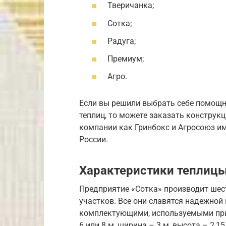
Тверичанка;
Сотка;
Радуга;
Премиум;
Агро.
Если вы решили выбрать себе помощ
теплиц, то можете заказать конструкц
компании как Гринбокс и Агросоюз им
России.
Характеристики теплицы
Предприятие «Сотка» производит шес
участков. Все они славятся надежной
комплектующими, используемыми при
6 или 8 м, ширина – 3 м, высота – 2,