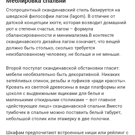
Меблировка спальни
Стопроцентный скандинавский стиль базируется на
шведской философии лагом (lagom). В отличие от
датской концепции хюгге, которая возводит домашний
уют к степени счастья, лагом – формула
сбалансированности и минимализма.В контексте
скандинавского дизайна лагом означает, что вещей
должно быть столько, сколько требуется
неизбалованному человеку, не больше и не меньше.
Второй постулат скандинавской обстановки гласит:
мебели необязательно быть декоративной. Никаких
затейливых спинок, резьбы и пуфиков «ради красоты».
Кровать из светлой древесины в виде платформы или
цоколя с выдвижными ящиками для белья и
маленькими откидными столиками – вот главное
«действующее лицо» скандинавской спальни.Вместо
тумбочек в спальне можно поставить белый табурет,
небольшой столик или этажерку в две полочки.
Шкафам предпочитают встроенные ниши или рейлинг с