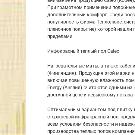
внимание на продукцию Caleo (Корея)
При грамотном применении подобные 
дополнительный комфорт. Среди росс
популярность фирма Теплолюкс, сист
пленочное покрытие) которой нашли по
пределами
Инфокрасный теплый пол Caleo
Нагревательные маты, а также кабели
(Финляндия). Продукция этой марки н
включая повышенную влажность поме
Energy (Англия) считаются одними из
доступной цене и невысокому показа
Оптимальным вариантом под плитку в 
стержневой инфракрасный пол, предл
всем условиям безопасности и надежн
производства теплых полов компания 