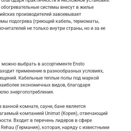
, благодаря практичности и несложной установке.
обогревательные системы внесут в жилье
ийских производителей завоевывает
емы подогрева (греющий кабель, термоматы,
читателей не только внутри страны, но и за ее
 можно выбрать в ассортименте Ensto
аходит применение в разнообразных условиях,
щений. Кабельные теплые полы под маркой
 наиболее экономичных видов, благодаря
телю энергопотребления.
ванной комнате, сауне, бане является
агаемый компанией Unimat (Корея), отвечающий
ости. Входит в перечень лидеров в сфере
Rehau (Германия), которая, наряду с известными