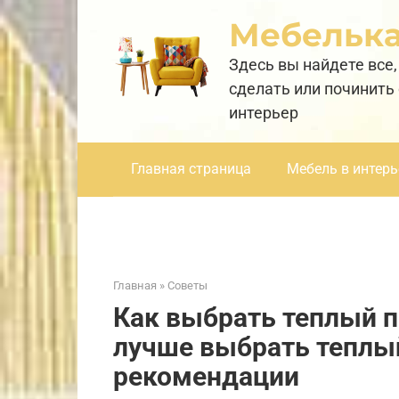
Перейти
Мебельк
к
контенту
Здесь вы найдете все,
сделать или починить
интерьер
Главная страница
Мебель в интерь
Главная
»
Советы
Как выбрать теплый п
лучше выбрать теплый
рекомендации