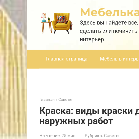
Перейти
Мебельк
к
контенту
Здесь вы найдете все,
сделать или починить
интерьер
Главная страница
Мебель в интерь
Главная
»
Советы
Краска: виды краски 
наружных работ
На чтение:
25 мин
Рубрика:
Советы