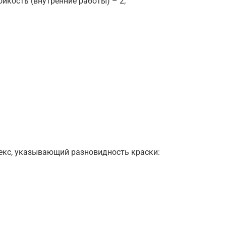
йкость (внутренние работы) – 2;
декс, указывающий разновидность краски: