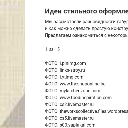
Идеи стильного оформле
Мы рассмотрели разновидности табур
и как можно сделать простую констр
Предлагаем ознакомиться с некоторы
1 из 15
ФОТО: i.pinimg.com
ФОТО: links-stroy.ru
ФОТО: i.ytimg.com
ФОТО: www.theshoponline.be
ФОТО: mykitchenzone.com
ФОТО: www.foodinspiration.com
ФОТО: cs2.livemaster.ru
ФОТО: theworkscollective.files.wordpres
ФОТО: cs5.livemaster.ru
ФОТО: s00.yaplakal.com