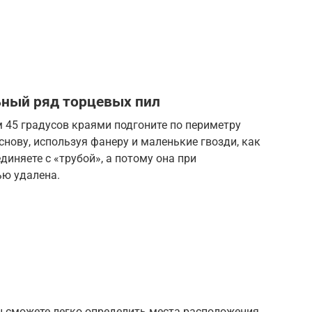
ный ряд торцевых пил
м 45 градусов краями подгоните по периметру
снову, используя фанеру и маленькие гвозди, как
диняете с «трубой», а потому она при
ью удалена.
ы сможете легко определить места расположения