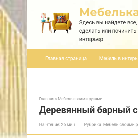
Перейти
Мебельк
к
контенту
Здесь вы найдете все,
сделать или починить
интерьер
Главная страница
Мебель в интерь
Главная
»
Мебель своими руками
Деревянный барный с
На чтение:
26 мин
Рубрика:
Мебель своими 