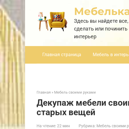
Перейти
Мебельк
к
контенту
Здесь вы найдете все,
сделать или починить
интерьер
Главная страница
Мебель в интерь
Главная
»
Мебель своими руками
Декупаж мебели свои
старых вещей
На чтение:
22 мин
Рубрика:
Мебель своими 