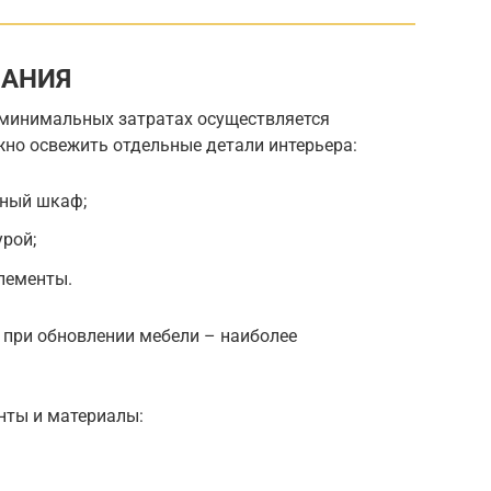
МАНИЯ
 минимальных затратах осуществляется
но освежить отдельные детали интерьера:
нный шкаф;
урой;
лементы.
при обновлении мебели – наиболее
нты и материалы: