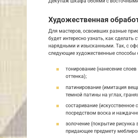
Декупаж шкафа обоями с восточным
Художественная обрабо
Для мастеров, освоивших разные при
будет интересно узнать, как сделать 
нарядными и изысканными. Так, с оф
следующие художественные способы 
тонирование (нанесение слоев
оттенка);
патинирование (имитация вещи
темной патины на углах, граня
состаривание (искусственное 
посредством воска и наждачно
золочение (покрытие рисунка з
придающее предмету меблиров