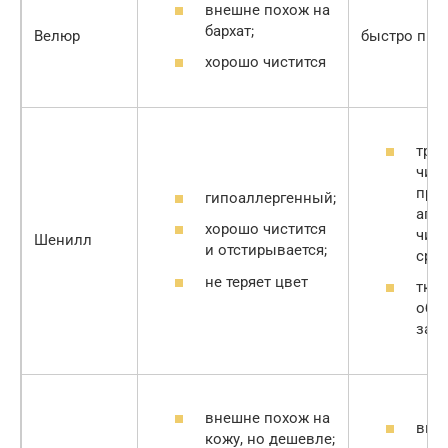
внешне похож на
бархат;
Велюр
быстро про
хорошо чистится
треб
чист
при
гипоаллергенный;
агр
хорошо чистится
чис
Шенилл
и отстирывается;
сред
не теряет цвет
ткан
обр
зац
внешне похож на
высо
кожу, но дешевле;