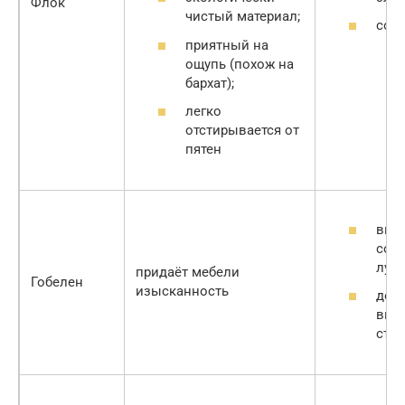
Флок
чистый материал;
соб
приятный на
ощупь (похож на
бархат);
легко
отстирывается от
пятен
выг
сол
луча
придаёт мебели
Гобелен
изысканность
дос
выс
сто