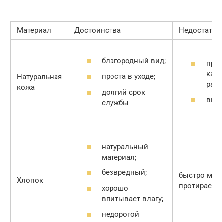
Материал
Достоинства
Недостатки
благородный вид;
при
каче
проста в уходе;
Натуральная
раст
кожа
долгий срок
выс
службы
натуральный
материал;
безвредный;
быстро мнё
Хлопок
протираетс
хорошо
впитывает влагу;
недорогой