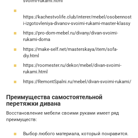
svoimi-rukami.html
https://kachestvolife.club/interer/mebel/osobennost
i-izgotovleniya-divanov-svoimi-rukami-master-klassy
https://pro-dom-mebel.ru/divany/divan-svoimi-
rukami-doma
https://make-self.net/masterskaya/item/sofa-
diy.html
https://roomester.ru/dekor/mebel/divan-svoimi-
rukami.html
https://RemontSpalni.ru/mebel/divan-svoimi-rukami/
Преимущества самостоятельной
перетяжки дивана
Восстановление мебели своими руками имеет ряд
преимуществ:
Выбор любого материала, который понравится.