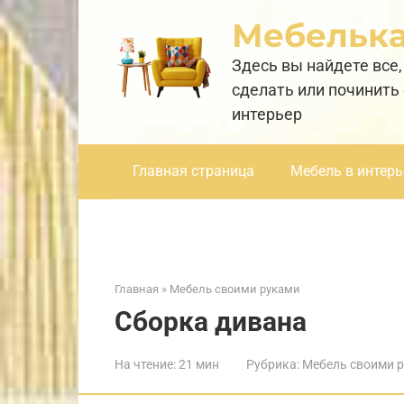
Перейти
Мебельк
к
контенту
Здесь вы найдете все,
сделать или починить
интерьер
Главная страница
Мебель в интерь
Главная
»
Мебель своими руками
Сборка дивана
На чтение:
21 мин
Рубрика:
Мебель своими 