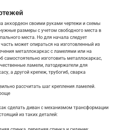
ертежей
а аккордеон своими руками чертежи и схемы
 нужные размеры с учетом свободного места в
пального места. Но для начала следует
 часть может опираться на изготовленный из
сечения металлокаркас с ламелями или на
об самостоятельно изготовить металлокаркас,
ачественные ламели, латодержатели для
су, а другой крепеж, трубогиб, сварка
вильно рассчитать шаг крепления ламелей.
проще
 как сделать диван с механизмом трансформации
стоящий из таких деталей:
дняя спинка, передняя спинка и сидение;