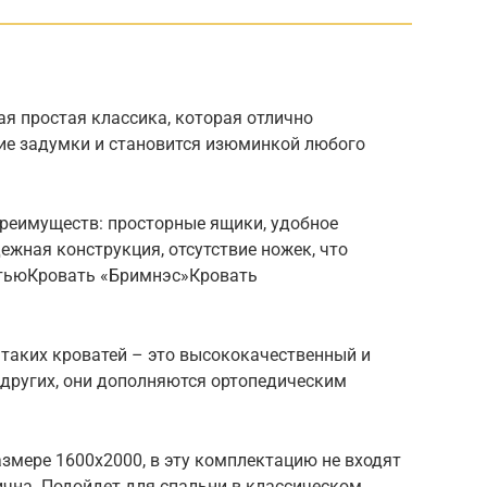
я простая классика, которая отлично
ие задумки и становится изюминкой любого
реимуществ: просторные ящики, удобное
ежная конструкция, отсутствие ножек, что
атьюКровать «Бримнэс»Кровать
 таких кроватей – это высококачественный и
 других, они дополняются ортопедическим
азмере 1600х2000, в эту комплектацию не входят
ична. Подойдет для спальни в классическом