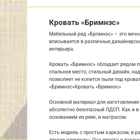
Кровать «Бримнэс»
Мебельный ряд «Брпмнэс» – это вечна
вписывается в различные дизайнерск
интерьера.
Кровать «Бримнэс» обладает рядом п
спальное место, стильный дизайн, над
позволяет не копится пыли под кров
«Бримнэс»Кровать «Бримнэс»
Основной материал для изготовления
абсолютно безопасный ЛДСП. Как и в
основанием из реек, и матрасом.
Есть модель с простым каркасом, в р
другие элементы. Она проста и лакон