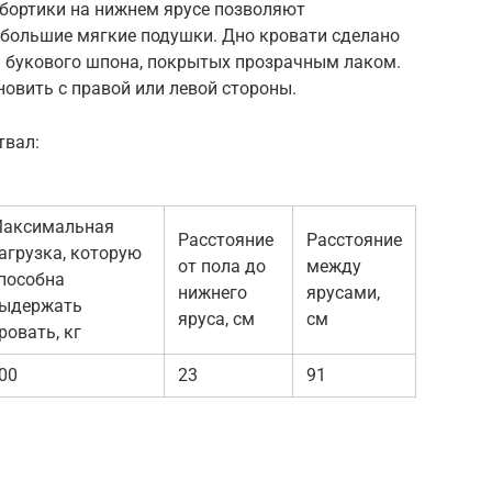
 бортики на нижнем ярусе позволяют
 большие мягкие подушки. Дно кровати сделано
и букового шпона, покрытых прозрачным лаком.
новить с правой или левой стороны.
твал:
аксимальная
Расстояние
Расстояние
агрузка, которую
от пола до
между
пособна
нижнего
ярусами,
ыдержать
яруса, см
см
ровать, кг
00
23
91