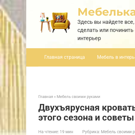
Перейти
Мебельк
к
контенту
Здесь вы найдете все,
сделать или починить
интерьер
Главная страница
Мебель в интерь
Главная
»
Мебель своими руками
Двухъярусная кровать
этого сезона и советы
На чтение:
19 мин
Рубрика:
Мебель своими 