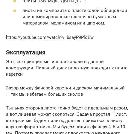
плиты USB, МДФ, ДВП и ДСП;
листы из композита с пластиковой облицовкой
или ламинированные плёночно-бумажным
материалом, меламином или шпоном.
https://youtube.com/watch?v=bsayP9PloEw
Эксплуатация
Этот же принцип мы использовали в данной
конструкции. Пильный диск вплотную подходит к плите
каретки
Зазор между фанерой каретки и диском минимальный
— так мы избегаем больших сколов
Тыльная сторона листа точно будет с идеальным резом,
а вот лицевая может сколоться. Задача простая — лист,
который мы будем пилить, должен прижаться к листу
каретки форматника. Мы будем пилить фанеру 4, 6 и 10
мм. Поэтому просвет между плоскостью наклонного