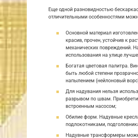
Еще одной разновидностью бескаркас
отличительными особенностями можн
Основной материал изготовлен
красив, прочен, устойчив к ра
механических повреждений. На
использования на улице лучш
Богатая цветовая палитра. Ви
быть любой степени прозрачн
напылением (нейлоновый ворс)
Для надувания нельзя исполь
разрывом по швам. Приобретит
встроенным насосом;
Обилие форм. Надувные кресл
подлокотниками, подголовник
Надувные трансформеры можно