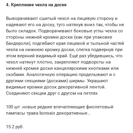
4. Крепление чехла на доске
Выворачивают сшитый чехол на лицевую сторону и
надевают его на доску, туго натянув вниз так, чтобы не
было складок. Подворачивают боковые углы чехла со
стороны нижней кромки доски (как при упаковке
бандероли), подгибают края лицевой и тыльной частей
чехла на нижнюю кромку доски, слегка подвернув при
этом верхний видимый край. Ещё раз убедившись, что
чехол натянут плотно, закрепляют подвороты на
нижней кромке доски канцелярскими кнопками или
скобами. Аналогичную операцию проделывают и с
другими секциями (досками) ширмы. Украшают
видимые кромки досок декоративной лентой.
Соединяют секции друг с другом на петлях.
100 шт. новые редкие впечатляющие фиолетовый
пампасы трава bonsais декоративные…
15.2 руб.