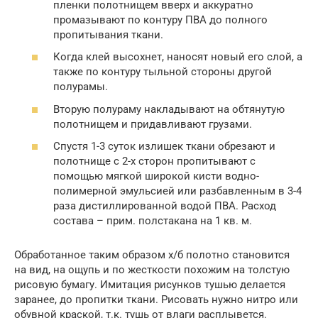
пленки полотнищем вверх и аккуратно
промазывают по контуру ПВА до полного
пропитывания ткани.
Когда клей высохнет, наносят новый его слой, а
также по контуру тыльной стороны другой
полурамы.
Вторую полураму накладывают на обтянутую
полотнищем и придавливают грузами.
Спустя 1-3 суток излишек ткани обрезают и
полотнище с 2-х сторон пропитывают с
помощью мягкой широкой кисти водно-
полимерной эмульсией или разбавленным в 3-4
раза дистиллированной водой ПВА. Расход
состава – прим. полстакана на 1 кв. м.
Обработанное таким образом х/б полотно становится
на вид, на ощупь и по жесткости похожим на толстую
рисовую бумагу. Имитация рисунков тушью делается
заранее, до пропитки ткани. Рисовать нужно нитро или
обувной краской, т.к. тушь от влаги расплывется.