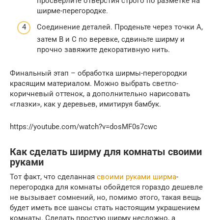
просверлите отверстия строго по разметке на
ширме-перегородке.
Соединение деталей. Проденьте через точки A,
затем В и С по веревке, сдвиньте ширму и
прочно завяжите декоративную нить.
Финальный этап – обработка ширмы-перегородки
красящим материалом. Можно выбрать светло-
коричневый оттенок, а дополнительно нарисовать
«глазки», как у деревьев, имитируя бамбук.
https://youtube.com/watch?v=dosMF0s7cwc
Как сделать ширму для комнаты своими
руками
Тот факт, что сделанная
своими руками ширма
-
перегородка для комнаты обойдется гораздо дешевле
не вызывает сомнений, но, помимо этого, такая вещь
будет иметь все шансы стать настоящим украшением
комнаты. Сделать простую ширму несложно, а