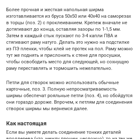
Более прочная и жесткая напольная ширма
изготавливается из бруса 50х50 или 40х40 на саморезах
в торцы (поз. 2) с проклеиванием. Крепеж вначале не
дотягивают до конца, оставляя зазоры по 1-1,5 мм.
Затем в каждый стык пускают по 3-4 капли ПВА и
стягивают раму натуго. Делать это нужно на подстилке
из ПЭ пленки, чтобы клей не протек на пол. Раму можно
тут же поднять и прислонить к стене для просушки,
чтобы освободить место для следующей, но сохнущую
раму переставлять и тормошить нежелательно.
Петли для створок можно использовать обычные
карточные, поз. 3. Полную непросматриваемость
ширмы обеспечат рояльные петли (поз. 4), но обойдутся
они гораздо дороже. Впрочем, к петлям для соединения
створок ширмы мы вернемся далее.
Как настоящая
Если вы умеете делать соединение тонких деталей
вполдерева (что, между прочим, несложно), то из тех же