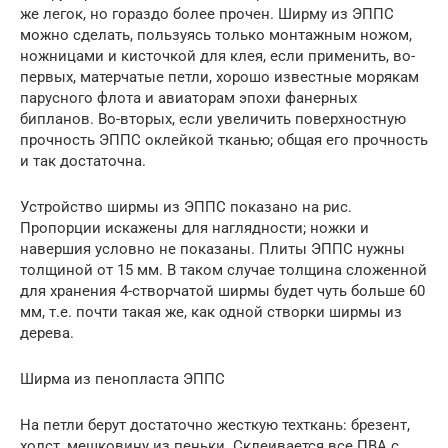
же легок, но гораздо более прочен. Ширму из ЭППС
можно сделать, пользуясь только монтажным ножом,
ножницами и кисточкой для клея, если применить, во-
первых, матерчатые петли, хорошо известные морякам
парусного флота и авиаторам эпохи фанерных
бипланов. Во-вторых, если увеличить поверхностную
прочность ЭППС оклейкой тканью; общая его прочность
и так достаточна.
Устройство ширмы из ЭППС показано на рис.
Пропорции искажены для наглядности; ножки и
навершия условно не показаны. Плиты ЭППС нужны
толщиной от 15 мм. В таком случае толщина сложенной
для хранения 4-створчатой ширмы будет чуть больше 60
мм, т.е. почти такая же, как одной створки ширмы из
дерева.
Ширма из пенопласта ЭППС
На петли берут достаточно жесткую техткань: брезент,
холст, мешковину из пеньки. Склеивается все ПВА с