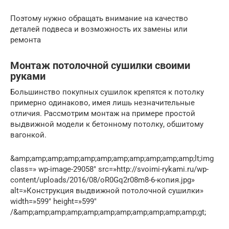
Поэтому нужно обращать внимание на качество
деталей подвеса и возможность их замены или
ремонта
Монтаж потолочной сушилки своими
руками
Большинство покупных сушилок крепятся к потолку
примерно одинаково, имея лишь незначительные
отличия. Рассмотрим монтаж на примере простой
выдвижной модели к бетонному потолку, обшитому
вагонкой.
&amp;amp;amp;amp;amp;amp;amp;amp;amp;amp;amp;lt;img
class=» wp-image-29058″ src=»http://svoimi-rykami.ru/wp-
content/uploads/2016/08/oR0Gq2r08m8-6-копия.jpg»
alt=»Конструкция выдвижной потолочной сушилки»
width=»599″ height=»599″
/&amp;amp;amp;amp;amp;amp;amp;amp;amp;amp;amp;gt;