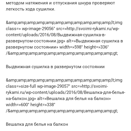
методом натяжения и отпускания шнура проверяют
легкость хода сушилки.
&amp;amp;amp;amp;amp;amp;amp;amp;amp;amp;amp;lt;img
class=» wp-image-29056″ src=»http://svoimi-rykami.ru/wp-
content/uploads/2016/08/Выдвижная-сушилка-в-
развернутом-состоянии.jpg» alt=»Выдвижная сушилка в
развернутом состоянии» width=»598″ height=»336″
/&amp;amp;amp;amp;amp;amp;amp;amp;amp;amp;amp;gt;
Выдвижная сушилка в развернутом состоянии
&amp;amp;amp;amp;amp;amp;amp;amp;amp;amp;amp;lt;img
class=»size-full wp-image-29057″ src=»http://svoimi-
rykami.ru/wp-content/uploads/2016/08/Вешалка-для-белья-
на-балкон.jpg» alt=»Вешалка для белья на балкон»
width=»600″ height=»338″
/&amp;amp;amp;amp;amp;amp;amp;amp;amp;amp;amp;gt;
Вешалка для белья на балкон