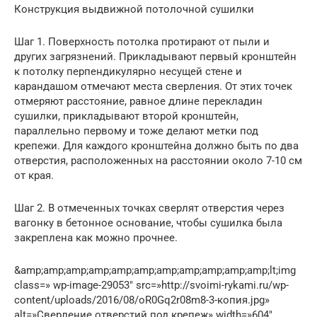
Конструкция выдвижной потолочной сушилки
Шаг 1. Поверхность потолка протирают от пыли и
других загрязнений. Прикладывают первый кронштейн
к потолку перпендикулярно несущей стене и
карандашом отмечают места сверления. От этих точек
отмеряют расстояние, равное длине перекладин
сушилки, прикладывают второй кронштейн,
параллельно первому и тоже делают метки под
крепежи. Для каждого кронштейна должно быть по два
отверстия, расположенных на расстоянии около 7-10 см
от края.
Шаг 2. В отмеченных точках сверлят отверстия через
вагонку в бетонное основание, чтобы сушилка была
закреплена как можно прочнее.
&amp;amp;amp;amp;amp;amp;amp;amp;amp;amp;amp;lt;img
class=» wp-image-29053″ src=»http://svoimi-rykami.ru/wp-
content/uploads/2016/08/oR0Gq2r08m8-3-копия.jpg»
alt=»Сверление отверстий под крепеж» width=»604″