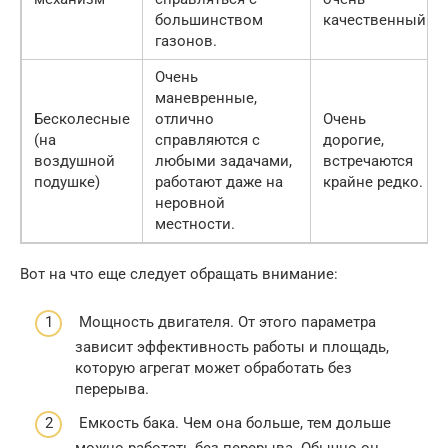
большинством
качественный.
газонов.
Очень
маневренные,
Бесколесные
отлично
Очень
(на
справляются с
дорогие,
воздушной
любыми задачами,
встречаются
подушке)
работают даже на
крайне редко.
неровной
местности.
Вот на что еще следует обращать внимание:
Мощность двигателя. От этого параметра
зависит эффективность работы и площадь,
которую агрегат может обработать без
перерыва.
Емкость бака. Чем она больше, тем дольше
можно работать без перерыва. Обычно он