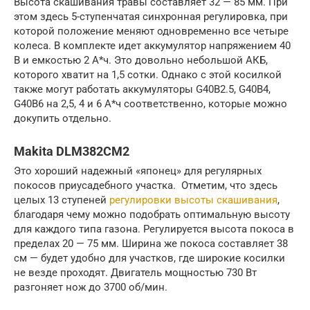
Высота скашивания травы составляет 32 — 85 мм. При
этом здесь 5-ступенчатая синхронная регулировка, при
которой положение меняют одновременно все четыре
колеса. В комплекте идет аккумулятор напряжением 40
В и емкостью 2 А*ч. Это довольно небольшой АКБ,
которого хватит на 1,5 сотки. Однако с этой косилкой
также могут работать аккумуляторы G40B2.5, G40B4,
G40B6 на 2,5, 4 и 6 А*ч соответственно, которые можно
докупить отдельно.
Makita DLM382CM2
Это хороший надежный «японец» для регулярных
покосов приусадебного участка. Отметим, что здесь
целых 13 ступеней
регулировки высоты скашивания
,
благодаря чему можно подобрать оптимальную высоту
для каждого типа газона. Регулируется высота покоса в
пределах 20 — 75 мм. Ширина же покоса составляет 38
см — будет удобно для участков, где широкие косилки
не везде проходят. Двигатель мощностью 730 Вт
разгоняет нож до 3700 об/мин.