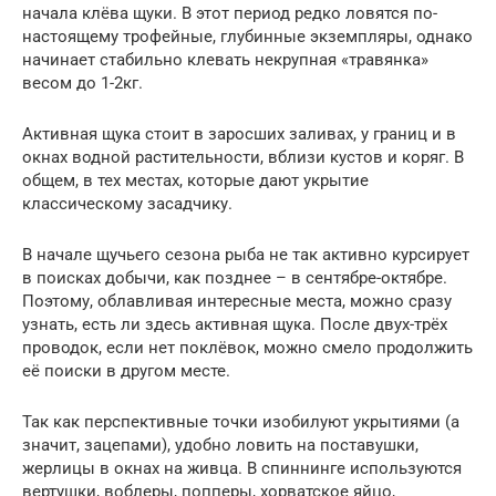
начала клёва щуки. В этот период редко ловятся по-
настоящему трофейные, глубинные экземпляры, однако
начинает стабильно клевать некрупная «травянка»
весом до 1-2кг.
Активная щука стоит в заросших заливах, у границ и в
окнах водной растительности, вблизи кустов и коряг. В
общем, в тех местах, которые дают укрытие
классическому засадчику.
В начале щучьего сезона рыба не так активно курсирует
в поисках добычи, как позднее – в сентябре-октябре.
Поэтому, облавливая интересные места, можно сразу
узнать, есть ли здесь активная щука. После двух-трёх
проводок, если нет поклёвок, можно смело продолжить
её поиски в другом месте.
Так как перспективные точки изобилуют укрытиями (а
значит, зацепами), удобно ловить на поставушки,
жерлицы в окнах на живца. В спиннинге используются
вертушки, воблеры, попперы, хорватское яйцо,