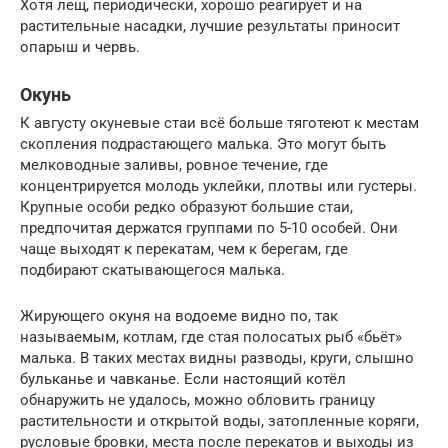
Хотя лещ, периодически, хорошо реагирует и на
растительные насадки, лучшие результаты приносит
опарыш и червь.
Окунь
К августу окуневые стаи всё больше тяготеют к местам
скопления подрастающего малька. Это могут быть
мелководные заливы, ровное течение, где
концентрируется молодь уклейки, плотвы или густеры.
Крупные особи редко образуют большие стаи,
предпочитая держатся группами по 5-10 особей. Они
чаще выходят к перекатам, чем к берегам, где
подбирают скатывающегося малька.
Жирующего окуня на водоеме видно по, так
называемым, котлам, где стая полосатых рыб «бьёт»
малька. В таких местах видны разводы, круги, слышно
бульканье и чавканье. Если настоящий котёл
обнаружить не удалось, можно обловить границу
растительности и открытой воды, затопленные коряги,
русловые бровки, места после перекатов и выходы из