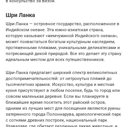
в консульство за визой.
Шри Ланка
Шри-Ланка — островное государство, расположенное в
Индийском океане. Эта южно-азиатская страна,
которую называют «жемчужиной Индийского океана»,
может похвастаться богатым культурным наследием,
протяженными пляжами, уникальными деликатесами и
потрясающей дикой природой. Все это делает эту страну
идеальным местом для всех путешественников.
Шри-Ланка предлагает широкий спектр великолепных
достопримечательностей: от нетронутых пляжей до
тысячелетних храмов. Искусство, культура и местная
кухня присутствуют в любом поселке, будь то город или
совсем маленькая деревня. Если вы планируете в
ближайшее время посетить этот райский остров,
одними из лучших мест для посещения являются руины
затерянного города Полоннарува, археологический парк
с сотнями древних построек, национальный парк
Удавалаве, где обитают различные дикие животные, и