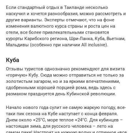
Если стандартный отдых в Таиланде несколько
наскучил и хочется разнообразия, можно рассмотреть и
другие варианты. Эксперты отмечают, что на фоне
изменения валютного курса страны и роста цен на
отели, все более привлекательными становятся
курорты Карибского региона, Шри-Ланка, Куба, Вьетнам,
Мальдивы (особенно при наличии All inclusive).
Куба
Отзывы туристов однозначно рекомендуют для визита
«горячую» Кубу. Сюда можно отправиться не только за
золотистым загаром, но и за яркими впечатлениями,
сдобренными хорошей порцией рома, ведь здесь с
размахом празднуется день Кубинской революции.
Начало нового года сулит не самую жаркую погоду, все-
таки пик сезона на Кубе наступает с конца февраля.
Днем около +25°С, море теплое +24°С. Для кубинцев –
настоящая зима, для русского человека – лето на
самом пике! Настроит на нужную волну и отличное «все