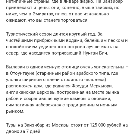
нетипичные страны, где в январе жарко. На Занзибар
привлекают и цены: они, конечно, выше тайских, но
ниже, чем в Эмиратах, плюс, от вас изначально
ожидают, что вы станете торговаться.
Туристический сезон длится круглый год. За
чистейшими прибрежными водами, белейшим песком и
спокойствием уединенного острова лучше ехать на
север, где находится потрясающий Нунгви Бич.
Вылазки в одноименную столицу очень увлекательны –
в Стоунтауне (старинный район арабского типа, где
улочки шириной с плечи стройного человека)
расположен дом, где родился Фредди Меркьюри,
англиканская церковь, построенная на месте рынка
рабов и сохранившая жуткие камеры с оковами,
симпатичная набережная с традиционным ночным
рынком.
Туры на Занзибар из Москвы стоят от 125 000 рублей на
двоих за 7 дней