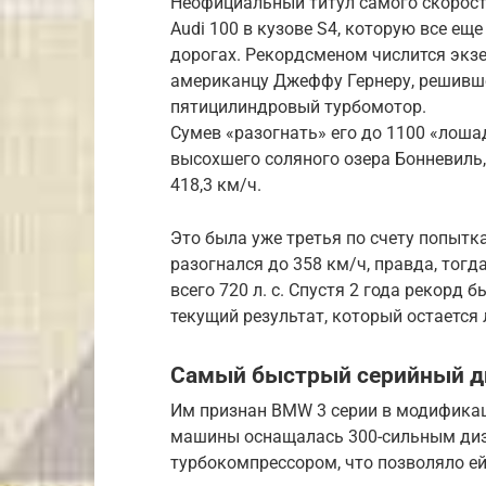
Неофициальный титул самого скорост
Audi 100 в кузове S4, которую все ещ
дорогах. Рекордсменом числится экзе
американцу Джеффу Гернеру, решивш
пятицилиндровый турбомотор.
Сумев «разогнать» его до 1100 «лоша
высохшего соляного озера Бонневиль,
418,3 км/ч.
Это была уже третья по счету попытка
разогнался до 358 км/ч, правда, тогд
всего 720 л. с. Спустя 2 года рекорд 
текущий результат, который остается
Самый быстрый серийный д
Им признан BMW 3 серии в модификац
машины оснащалась 300-сильным диз
турбокомпрессором, что позволяло ей