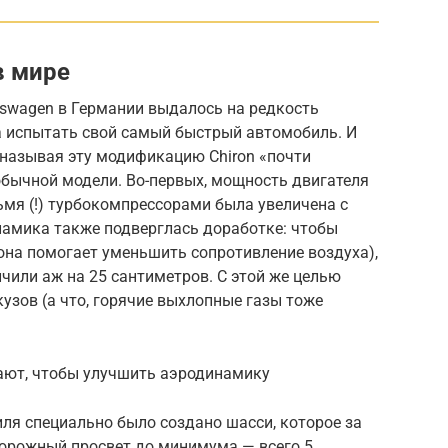
в мире
kswagen в Германии выдалось на редкость
а испытать свой самый быстрый автомобиль. И
 называя эту модификацию Chiron «почти
 обычной модели. Во-первых, мощность двигателя
мя (!) турбокомпрессорами была увеличена с
намика также подверглась доработке: чтобы
она помогает уменьшить сопротивление воздуха),
чили аж на 25 сантиметров. С этой же целью
узов (а что, горячие выхлопные газы тоже
ают, чтобы улучшить аэродинамику
иля специально было создано шасси, которое за
орожный просвет до минимума — всего 5