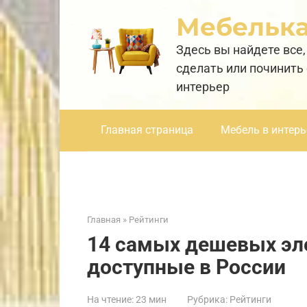
Перейти
Мебельк
к
контенту
Здесь вы найдете все,
сделать или починить
интерьер
Главная страница
Мебель в интерь
Главная
»
Рейтинги
14 самых дешевых эле
доступные в России
На чтение:
23 мин
Рубрика:
Рейтинги