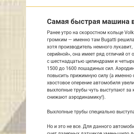
Самая быстрая машина 
Ранее утро на скоростном кольце Vol
громким — именно там Bugatti решил
хотя производитель немного лукавит,
серийной», она имеет ряд отличий от
с шестнадцатью цилиндрами и четырь
1500 до 1600 лошадиных сил. Аэроди
повысить прижимную силу (а именно 
хвостовое оперение автомобиля увели
выхлопные трубы чуть выступают за к
снижают аэродинамику!).
Выхлопные трубы специально выступ
Но и это не все. Для данного автомоб
счет лазерных датчиков уменьшило д