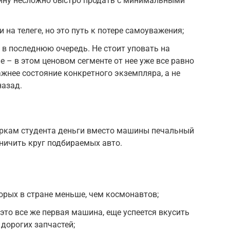
ину несложно быстро продать с минимальными
на телеге, но это путь к потере самоуважения;
в последнюю очередь. Не стоит уповать на
 – в этом ценовом сегменте от нее уже все равно
ажнее состояние конкретного экземпляра, а не
назад.
еркам студента деньги вместо машины печальный
аничить круг подбираемых авто.
орых в стране меньше, чем космонавтов;
это все же первая машина, еще успеется вкусить
дорогих запчастей;