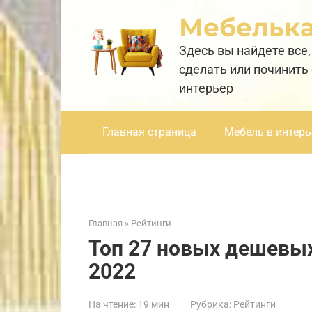
Перейти
Мебельк
к
контенту
Здесь вы найдете все,
сделать или починить
интерьер
Главная страница
Мебель в интерь
Главная
»
Рейтинги
Топ 27 новых дешевых
2022
На чтение:
19 мин
Рубрика:
Рейтинги