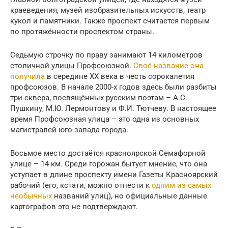
краеведения, музей изобразительных искусств, театр
кукол и памятники. Также проспект считается первым
по протяжённости проспектом страны.
Седьмую строчку по праву занимают 14 километров
столичной улицы Профсоюзной.
Своё название она
получила
в середине XX века в честь сорокалетия
профсоюзов. В начале 2000-х годов здесь были разбиты
три сквера, посвящённых русским поэтам – А.С.
Пушкину, М.Ю. Лермонтову и Ф.И. Тютчеву. В настоящее
время Профсоюзная улица – это одна из основных
магистралей юго-запада города.
Восьмое место достаётся красноярской Семафорной
улице – 14 км. Среди горожан бытует мнение, что она
уступает в длине проспекту имени Газеты Красноярский
рабочий (его, кстати, можно отнести к
одним из самых
необычных
названий улиц), но официальные данные
картографов это не подтверждают.