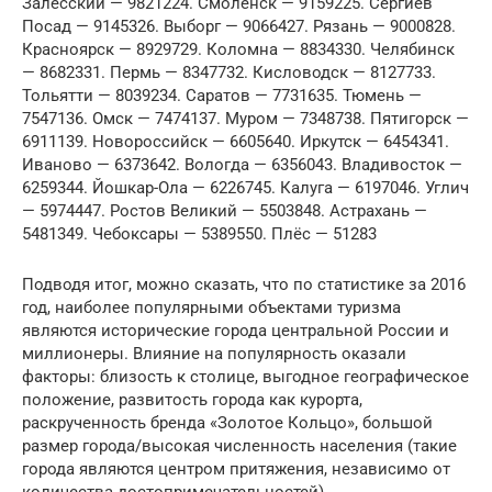
Залесский — 9821224. Смоленск — 9159225. Сергиев
Посад — 9145326. Выборг — 9066427. Рязань — 9000828.
Красноярск — 8929729. Коломна — 8834330. Челябинск
— 8682331. Пермь — 8347732. Кисловодск — 8127733.
Тольятти — 8039234. Саратов — 7731635. Тюмень —
7547136. Омск — 7474137. Муром — 7348738. Пятигорск —
6911139. Новороссийск — 6605640. Иркутск — 6454341.
Иваново — 6373642. Вологда — 6356043. Владивосток —
6259344. Йошкар-Ола — 6226745. Калуга — 6197046. Углич
— 5974447. Ростов Великий — 5503848. Астрахань —
5481349. Чебоксары — 5389550. Плёс — 51283
Подводя итог, можно сказать, что по статистике за 2016
год, наиболее популярными объектами туризма
являются исторические города центральной России и
миллионеры. Влияние на популярность оказали
факторы: близость к столице, выгодное географическое
положение, развитость города как курорта,
раскрученность бренда «Золотое Кольцо», большой
размер города/высокая численность населения (такие
города являются центром притяжения, независимо от