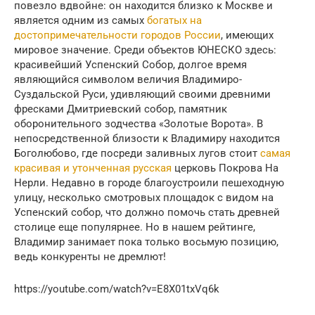
повезло вдвойне: он находится близко к Москве и
является одним из самых
богатых на
достопримечательности городов России
, имеющих
мировое значение. Среди объектов ЮНЕСКО здесь:
красивейший Успенский Собор, долгое время
являющийся символом величия Владимиро-
Суздальской Руси, удивляющий своими древними
фресками Дмитриевский собор, памятник
оборонительного зодчества «Золотые Ворота». В
непосредственной близости к Владимиру находится
Боголюбово, где посреди заливных лугов стоит
самая
красивая и утонченная русская
церковь Покрова На
Нерли. Недавно в городе благоустроили пешеходную
улицу, несколько смотровых площадок с видом на
Успенский собор, что должно помочь стать древней
столице еще популярнее. Но в нашем рейтинге,
Владимир занимает пока только восьмую позицию,
ведь конкуренты не дремлют!
https://youtube.com/watch?v=E8X01txVq6k