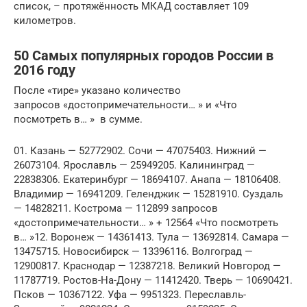
список, – протяжённость МКАД составляет 109
километров.
50 Самых популярных городов России в
2016 году
После «тире» указано количество
запросов «достопримечательности… » и «Что
посмотреть в… » в сумме.
01. Казань — 52772902. Сочи — 47075403. Нижний —
26073104. Ярославль — 25949205. Калининград —
22838306. Екатеринбург — 18694107. Анапа — 18106408.
Владимир — 16941209. Геленджик — 15281910. Суздаль
— 14828211. Кострома — 112899 запросов
«достопримечательности… » + 12564 «Что посмотреть
в… »12. Воронеж — 14361413. Тула — 13692814. Самара —
13475715. Новосибирск — 13396116. Волгоград —
12900817. Краснодар — 12387218. Великий Новгород —
11787719. Ростов-На-Дону — 11412420. Тверь — 10690421.
Псков — 10367122. Уфа — 9951323. Переславль-