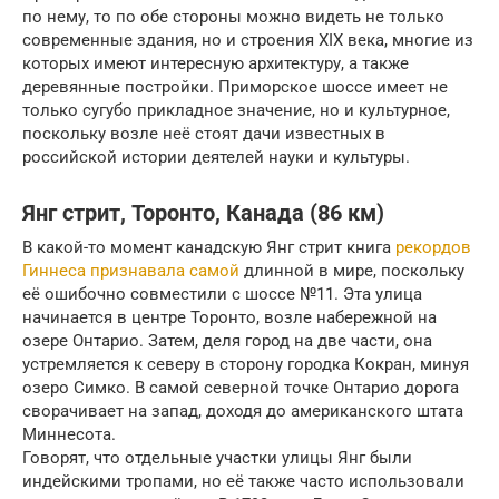
по нему, то по обе стороны можно видеть не только
современные здания, но и строения XIX века, многие из
которых имеют интересную архитектуру, а также
деревянные постройки. Приморское шоссе имеет не
только сугубо прикладное значение, но и культурное,
поскольку возле неё стоят дачи известных в
российской истории деятелей науки и культуры.
Янг стрит, Торонто, Канада (86 км)
В какой-то момент канадскую Янг стрит книга
рекордов
Гиннеса признавала самой
длинной в мире, поскольку
её ошибочно совместили с шоссе №11. Эта улица
начинается в центре Торонто, возле набережной на
озере Онтарио. Затем, деля город на две части, она
устремляется к северу в сторону городка Кокран, минуя
озеро Симко. В самой северной точке Онтарио дорога
сворачивает на запад, доходя до американского штата
Миннесота.
Говорят, что отдельные участки улицы Янг были
индейскими тропами, но её также часто использовали