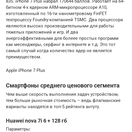
835. iPhone 7 Plus набрал 170644 баллов. Работает на 64-
битном 4-x ядерном ARM-микропроцессоре A10,
изготовленный по 16-ти нанометровому FinFET
техпроцессу Foundry-компанией TSMC. Два процессора
являются высоко производительными для работы
тяжелых приложений и игр. И два
энергоэффективными для болеее простых программ
как месенджеры, серфинг в интернете и т.д. Это тот
самый случай когда количество ядер не является
преимуществом.
Apple iPhone 7 Plus
Смартфоны среднего ценового сегмента
Чем выше скорость выполнения задач устройством,
тем больше рыночная стоимость – ведь флагманские
варианты находятся в топ-5 рейтинга антуту.
Huawei nova 7i 6 + 128 гб
Параметры: