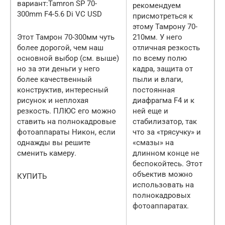
вариант:Tamron SP 70-
рекомендуем
300mm F4-5.6 Di VC USD
присмотреться к
этому Тамрону 70-
Этот Тамрон 70-300мм чуть
210мм. У него
более дорогой, чем наш
отличная резкость
основной выбор (см. выше)
по всему полю
но за эти деньги у него
кадра, защита от
более качественный
пыли и влаги,
конструктив, интересный
постоянная
рисунок и неплохая
диафрагма F4 и к
резкость. ПЛЮС его можно
ней еще и
ставить на полнокадровые
стабилизатор, так
фотоаппараты Никон, если
что за «трясучку» и
однажды вы решите
«смазы» на
сменить камеру.
длинном конце не
беспокойтесь. Этот
объектив можно
КУПИТЬ
использовать на
полнокадровых
фотоаппаратах.