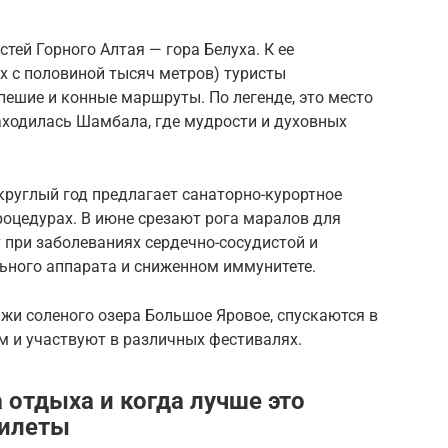
тей Горного Алтая — гора Белуха. К ее
х с половиной тысяч метров) туристы
пешие и конные маршруты. По легенде, это место
находилась Шамбала, где мудрости и духовных
круглый год предлагает санаторно-курортное
роцедурах. В июне срезают рога маралов для
 при заболеваниях сердечно-сосудистой и
льного аппарата и сниженном иммунитете.
и соленого озера Большое Яровое, спускаются в
м и участвуют в различных фестивалях.
 отдыха и когда лучше это
билеты