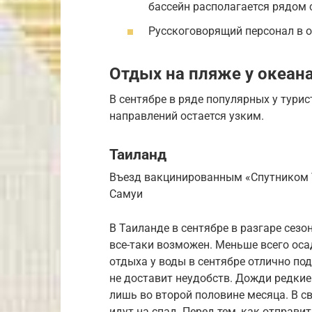
бассейн располагается рядом 
Русскоговорящий персонал в о
Отдых на пляже у океана
В сентябре в ряде популярных у тури
направлений остается узким.
Таиланд
Въезд вакцинированным «Спутником V
Самуи
В Таиланде в сентябре в разгаре сез
все-таки возможен. Меньше всего оса
отдыха у воды в сентябре отлично под
не доставит неудобств. Дожди редки
лишь во второй половине месяца. В с
идут на спад. Перед тем, как отправи