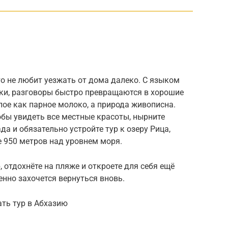
то не любит уезжать от дома далеко. С языком
сски, разговоры быстро превращаются в хорошие
лое как парное молоко, а природа живописна.
обы увидеть все местные красоты, нырните
а и обязательно устройте тур к озеру Рица,
е 950 метров над уровнем моря.
, отдохнёте на пляже и откроете для себя ещё
енно захочется вернуться вновь.
ть тур в Абхазию