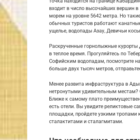
точка находится на границе Кабардин
входит в число высочайших вершин в 
морем на уровне 5642 метра. Но таки
обычных туристов работают канатные
ущелье, водопады Азау, Девичьи косы
Раскрученные горнолыжные курорты Д
в теплое время. Прогуляйтесь по Теб
Софийским водопадам, посмотрите на
больше двух тысяч метров, отправьте
Менее развита инфраструктура в Адыг
нетронутыми удивительным местам? 
Ближе к самому плато преимуществен
есть отели. Вы увидите реликтовые с
площадки, пройдете узкими тропами 
сталактитами и сталагмитами.