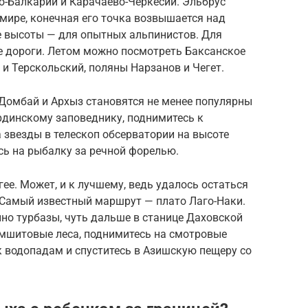
о-Балкарии и Карачаево-Черкесии. Эльбрус
мире, конечная его точка возвышается над
е высоты — для опытных альпинистов. Для
 дороги. Летом можно посмотреть Баксанское
 и Терскольский, поляны Нарзанов и Чегет.
омбай и Архыз становятся не менее популярны
ердинскому заповеднику, поднимитесь к
 звезды в телескоп обсерватории на высоте
сь на рыбалку за речной форелью.
ее. Может, и к лучшему, ведь удалось остаться
Самый известный маршрут — плато Лаго-Наки.
но турбазы, чуть дальше в станице Даховской
амшитовые леса, поднимитесь на смотровые
к водопадам и спуститесь в Азишскую пещеру со