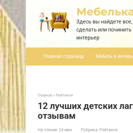
Перейти
Мебельк
к
контенту
Здесь вы найдете все,
сделать или починить
интерьер
Главная страница
Мебель в интерь
Главная
»
Рейтинги
12 лучших детских лаг
отзывам
На чтение:
24 мин
Рубрика:
Рейтинги