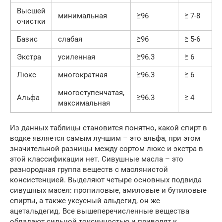
Высшей
минимальная
≥96
≥ 7-8
очистки
Базис
слабая
≥96
≥ 5-6
Экстра
усиленная
≥96.3
≥ 6
Люкс
многократная
≥96.3
≥ 6
многоступенчатая,
Альфа
≥96.3
≥ 4
максимальная
Из данных таблицы становится понятно, какой спирт в
водке является самым лучшим – это альфа, при этом
значительной разницы между сортом люкс и экстра в
этой классификации нет. Сивушные масла – это
разнородная группа веществ с маслянистой
консистенцией. Выделяют четыре основных подвида
сивушных масел: пропиловые, амиловые и бутиловые
спирты, а также уксусный альдегид, он же
ацетальдегид. Все вышеперечисленные вещества
обладают сильной токсичностью и приводят к