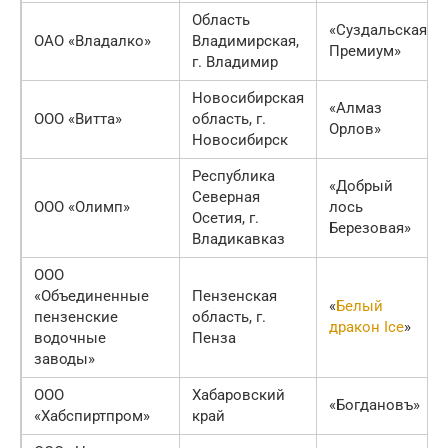
Область
«Суздальская
ОАО «Владалко»
Владимирская,
Премиум»
г. Владимир
Новосибирская
«Алмаз
ООО «Витта»
область, г.
Орлов»
Новосибирск
Республика
«Добрый
Северная
ООО «Олимп»
лось
Осетия, г.
Березовая»
Владикавказ
ООО
«Объединенные
Пензенская
«
Белый
пензенские
область, г.
дракон Ice
»
водочные
Пенза
заводы»
ООО
Хабаровский
«Богдановъ»
«Хабспиртпром»
край