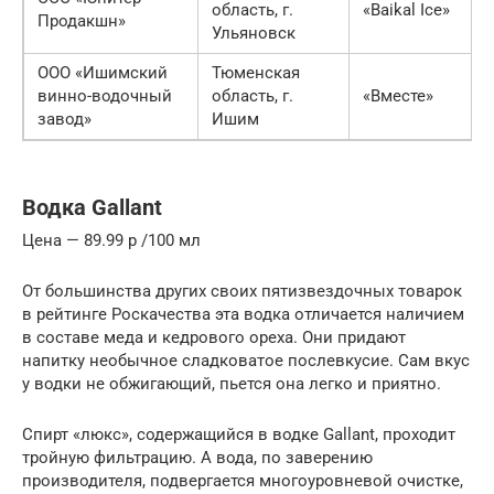
область, г.
«Baikal Ice»
Продакшн»
Ульяновск
ООО «Ишимский
Тюменская
винно-водочный
область, г.
«Вместе»
завод»
Ишим
Водка Gallant
Цена — 89.99 p /100 мл
От большинства других своих пятизвездочных товарок
в рейтинге Роскачества эта водка отличается наличием
в составе меда и кедрового ореха. Они придают
напитку необычное сладковатое послевкусие. Сам вкус
у водки не обжигающий, пьется она легко и приятно.
Спирт «люкс», содержащийся в водке Gallant, проходит
тройную фильтрацию. А вода, по заверению
производителя, подвергается многоуровневой очистке,