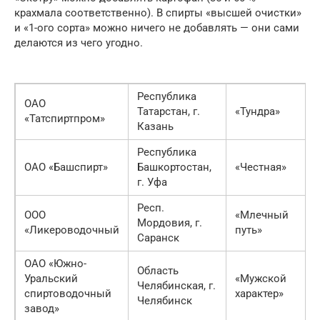
крахмала соответственно). В спирты «высшей очистки»
и «1-ого сорта» можно ничего не добавлять — они сами
делаются из чего угодно.
Республика
ОАО
Татарстан, г.
«Тундра»
«Татспиртпром»
Казань
Республика
ОАО «Башспирт»
Башкортостан,
«Честная»
г. Уфа
Респ.
ООО
«Млечный
Мордовия, г.
«Ликероводочный
путь»
Саранск
ОАО «Южно-
Область
Уральский
«Мужской
Челябинская, г.
спиртоводочный
характер»
Челябинск
завод»