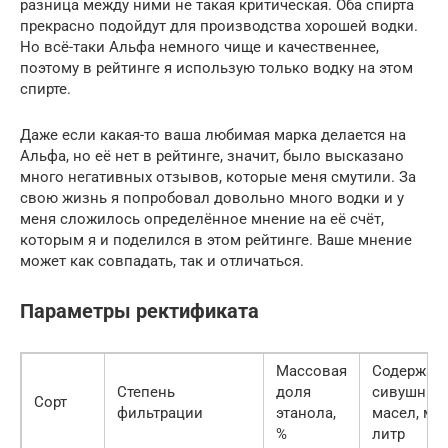
разница между ними не такая критическая. Оба спирта
прекрасно подойдут для производства хорошей водки.
Но всё-таки Альфа немного чище и качественнее,
поэтому в рейтинге я использую только водку на этом
спирте.
Даже если какая-то ваша любимая марка делается на
Альфа, но её нет в рейтинге, значит, было высказано
много негативных отзывов, которые меня смутили. За
свою жизнь я попробовал довольно много водки и у
меня сложилось определённое мнение на её счёт,
которым я и поделился в этом рейтинге. Ваше мнение
может как совпадать, так и отличаться.
Параметры ректификата
Массовая
Содержан
Степень
доля
сивушных
Сорт
фильтрации
этанола,
масел, мг/
%
литр