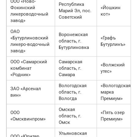
ООО «Ново-
Республика
Фокинский
«Йошкин
Марий Эл, пос.
ликероводочный
кот»
Советский
завод»
ОАО
Воронежская
«Бутурлиновский
«Графъ
область, г.
ликеро-водочный
Бутурлинъ»
Бутурлиновка
завод»
ООО «Самарский
Самарская
«Волжский
комбинат
область, г.
утес»
«Родник»
Самара
Вологодская
«Вологодская
ЗАО «Арсенал
область, г.
марка
вин»
Вологда
Премиум»
Омская
ООО
«Пять озер
область, г.
«Омсквинпром»
Премиум»
Омск
Ульяновская
ООО «Юпитер