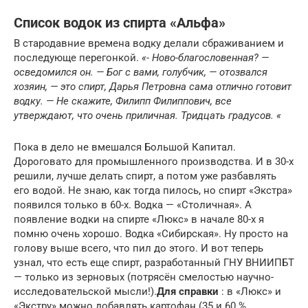
Список водок из спирта «Альфа»
В стародавние времена водку делали сбраживанием и
последующе перегонкой.
«- Ново-благословенная? —
осведомился он. — Бог с вами, голубчик, — отозвался
хозяин, — это спирт, Дарья Петровна сама отлично готовит
водку. — Не скажите, Филипп Филиппович, все
утверждают, что очень приличная. Тридцать градусов. «
Пока в дело не вмешался Большой Капитал.
Дороговато для промышленного производства. И в 30-х
решили, лучше делать спирт, а потом уже разбавлять
его водой. Не знаю, как тогда пилось, но спирт «Экстра»
появился только в 60-х. Водка — «Столичная». А
появление водки на спирте «Люкс» в начале 80-х я
помню очень хорошо. Водка «Сибирская». Ну просто на
голову выше всего, что пил до этого. И вот теперь
узнал, что есть еще спирт, разработанный ГНУ ВНИИПБТ
— только из зерновых (потрясён смелостью научно-
исследовательской мысли!).
Для справки
: в «Люкс» и
«Экстру» можно добавлять картофан (35 и 60 %