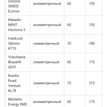
Sincera
асимметричный
65
155
SN832
Ecorun
Matador
MP47
асимметричный
65
155
Hectorra 3
Hankook
Optimo
симметричный
70
185
K715
Yokohama
Bluearth
симметричный
65
175
AE01
Kumho
Road
симметричный
75
215
Venture
KL78
Mishelin
асимметричный
65
175
Energy XM2