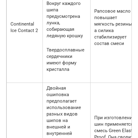
Вокруг каждого
шипа
Рапсовое масло
предусмотрена
повышает
лунка,
Continental
мягкость резины,
собирающая
Ice Contact 2
а силика
ледяную крошку
стабилизирует
состав смеси
Твердосплавные
сердечники
имеют форму
кристалла
Двойная
ошиповка
предполагает
использование
разных видов
При изготовлении
шипов на
шин применяется
внешней и
смесь Green Elasto
внутренней
Proof. Она сводит