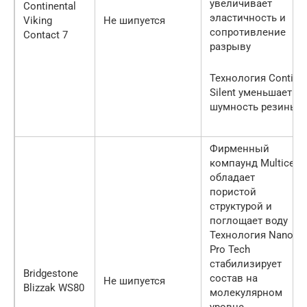
увеличивает
Continental
эластичность и
Viking
Не шипуется
сопротивление
Contact 7
разрыву
Технология Conti
Silent уменьшает
шумность резины
Фирменный
компаунд Multicell
обладает
пористой
структурой и
поглощает воду
Технология Nano
Pro Tech
стабилизирует
Bridgestone
состав на
Не шипуется
Blizzak WS80
молекулярном