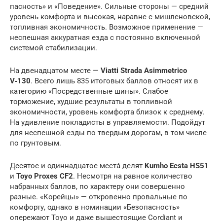
пасность» и «Поведение». Сильные стороны — средний
уровень комфорта и высокая, наравне с мишленовской,
топливная экономичность. Возможное применение —
неспешная аккуратная езда с постоянно включенной
системой стабилизации.
На двенадцатом месте —
Viatti Strada Asimmetrico
V‑130
. Всего лишь 835 итоговых баллов относят их в
категорию «Посредственные шины». Слабое
торможение, худшие результаты в топливной
экономичности, уровень комфорта близок к среднему.
На удивление покладисты в управляемости. Подойдут
для неспешной езды по твердым дорогам, в том числе
по грунтовым.
Десятое и одиннадцатое местá делят
Kumho Ecsta HS51
и
Toyo Proxes CF2
. Несмотря на равное количество
набранных баллов, по характеру они совершенно
разные. «Корейцы» — откровенно провальные по
комфорту, однако в номинации «Безо­пасность»
опережают Toyo и даже вышестоящие Cordiant и