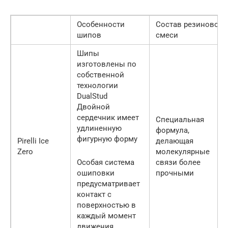
Особенности
Состав резиновой
шипов
смеси
Шипы
изготовлены по
собственной
технологии
DualStud
Двойной
сердечник имеет
Специальная
удлиненную
формула,
фигурную форму
Pirelli Ice
делающая
Zero
молекулярные
Особая система
связи более
ошиповки
прочными
предусматривает
контакт с
поверхностью в
каждый момент
движения