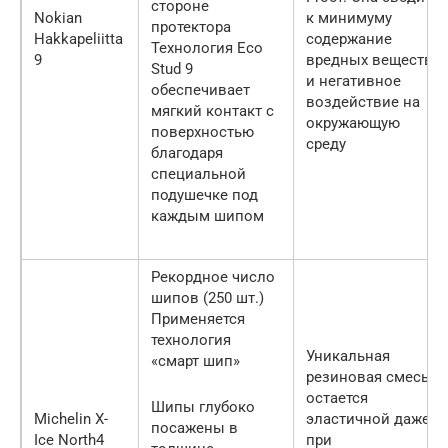
стороне
Nokian
к минимуму
протектора
Hakkapeliitta
содержание
Технология Eco
9
вредных веществ
Stud 9
и негативное
обеспечивает
воздействие на
мягкий контакт с
окружающую
поверхностью
среду
благодаря
специальной
подушечке под
каждым шипом
Рекордное число
шипов (250 шт.)
Применяется
технология
Уникальная
«смарт шип»
резиновая смесь
остается
Шипы глубоко
Michelin X-
эластичной даже
посажены в
Ice North4
при