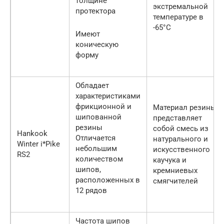
толщине
экстремальной
протектора
температуре в
-65°C
Имеют
коническую
форму
Обладает
характеристиками
фрикционной и
Материал резины
шипованной
представляет
резины
собой смесь из
Hankook
Отличается
натурального и
Winter i*Pike
небольшим
искусственного
RS2
количеством
каучука и
шипов,
кремниевых
расположенных в
смягчителей
12 рядов
Частота шипов