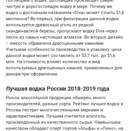
Поговорим о водке. Шотландия производит самую
чистую и дорогостоящую водку в мире. Почему же
водка с достойным названием «Diva» может стоить $1,6
миллиона? Во-первых, при фильтрации данной водки
используется древесный уголь из редкой
скандинавской березы, пропускают водку Diva через
песок из самых настоящих алмазов. Во-вторых, дизайн
– емкость обрамлена драгоценными камнями.
Учитывая особенности производства и упаковку, цена
данной водки может составлять от $3,7 тыс. до $1,6
млн. На стоимость влияет количество и вид
используемых драгоценных камней, применяемых для
декора при оформлении.
Лучшая водка России 2018-2019 года
Рынок алкогольной продукции обширен, много
производителей, разные сорта. Рейтинг лучших водок в
России пестрит многочисленными марками и
характеристиками. Лучшим считается алкоголь,
произведенный из качественного сырья. Наивысшим
качеством обладает спирт сортов «Альфа» и «Люкс», на