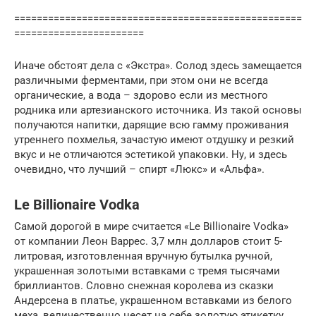
===================================================
=======================
Иначе обстоят дела с «Экстра». Солод здесь замещается
различными ферментами, при этом они не всегда
органические, а вода – здорово если из местного
родника или артезианского источника. Из такой основы
получаются напитки, дарящие всю гамму проживания
утреннего похмелья, зачастую имеют отдушку и резкий
вкус и не отличаются эстетикой упаковки. Ну, и здесь
очевидно, что лучший – спирт «Люкс» и «Альфа».
Le Billionaire Vodka
Самой дорогой в мире считается «Le Billionaire Vodka»
от компании Леон Варрес. 3,7 млн долларов стоит 5-
литровая, изготовленная вручную бутылка ручной,
украшенная золотыми вставками с тремя тысячами
бриллиантов. Словно снежная королева из сказки
Андерсена в платье, украшенном вставками из белого
меха, величественно несет на себе золотую этикетку,