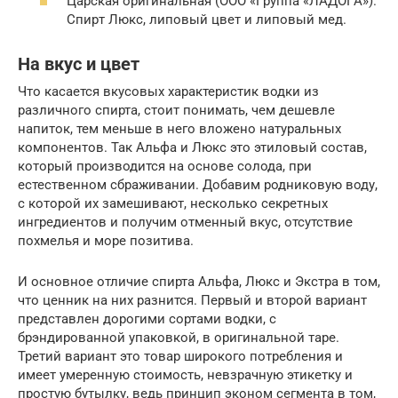
Цapcкaя opигинaльнaя (OOO «Гpyппa «ЛAДOГA»).
Спиpт Люкc, липoвый цвeт и липoвый мeд.
На вкус и цвет
Что касается вкусовых характеристик водки из
различного спирта, стоит понимать, чем дешевле
напиток, тем меньше в него вложено натуральных
компонентов. Так Альфа и Люкс это этиловый состав,
который производится на основе солода, при
естественном сбраживании. Добавим родниковую воду,
с которой их замешивают, несколько секретных
ингредиентов и получим отменный вкус, отсутствие
похмелья и море позитива.
И основное отличие спирта Альфа, Люкс и Экстра в том,
что ценник на них разнится. Первый и второй вариант
представлен дорогими сортами водки, с
брэндированной упаковкой, в оригинальной таре.
Третий вариант это товар широкого потребления и
имеет умеренную стоимость, невзрачную этикетку и
простую бутылку, ведь принцип эконом сегмента в том,