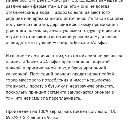
Иначе обстоят дела с «Экстра». Солод здесь замещается
различными ферментами, при этом они не всегда
органические, а вода — здорово если из местного
родника или артезианского источника. Из такой основы
получаются напитки, дарящие всю гамму проживания
утреннего похмелья, зачастую имеют отдушку и резкий
вкус и не отличаются эстетикой упаковки. Ну, и здесь
очевидно, что лучший — спирт «Люкс» и «Альфа».
И главное их отличие в том, что на них сильно разнится
ценник. «Люкс» и «Альфа» представлены дорогой
водкой, в оригинальной таре, с брендированной
упаковкой. Последний вариант представляет собой
товар массового потребления и имеет невысокую
стоимость, простую бутылку и невзрачную этикетку,
поскольку принцип сегмента заключается эконом в
том, что нет смысла переплачивать.
Произведён из 100% зерна, изготовлен согласно ГОСТ
5962-2013.Крепость 96,6%