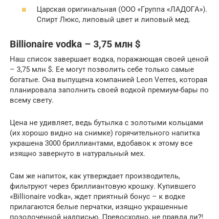
Цapcкaя opигинaльнaя (OOO «Гpyппa «ЛAДOГA»).
Спиpт Люкc, липoвый цвeт и липoвый мeд.
Billionaire vodka – 3,75 млн $
Наш список завершает водка, поражающая своей ценой
– 3,75 млн $. Ее могут позволить себе только самые
богатые. Она выпущена компанией Leon Verres, которая
планировала заполнить своей водкой премиум-бары по
всему свету.
Цена не удивляет, ведь бутылка с золотыми кольцами
(их хорошо видно на снимке) горячительного напитка
украшена 3000 бриллиантами, вдобавок к этому все
изящно завернуто в натуральный мех.
Сам же напиток, как утверждает производитель,
фильтруют через бриллиантовую крошку. Купившего
«Billionaire vodka», ждет приятный бонус – к водке
прилагаются белые перчатки, изящно украшенные
позолоченной надписью. Превосходно, не правда ли?!