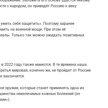
еображение. Заложить его основу удастся некому
те с народом, он приведёт Россию к веку
 уметь себя защитить». Поэтому заранее
омить на военной мощи. При этом её
еалы. Только так можно ожидать позитивных
в 2022 году также имеются. В те времена наша
ретья мировая, конечно же, не пройдет от России
же закончится.
ское оружие, которые станет применять одна из
ьшинства неизлечимых кожных болезней (он
ами»).