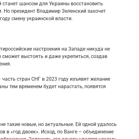
й станет шансом для Украины восстановить
м. Но президент Владимир Зеленский захочет
году смену украинской власти.
нтироссийские настроения на Западе никуда не
я сможет выстоять и даже укрепиться, создав
ения.
 часть стран СНГ в 2023 году изъявят желание
ны тем временем будет нарастать, появятся
е такие новые, но актуальные. Ей одной удалось
в в «год двоек». Исход, по Ванге – объединение