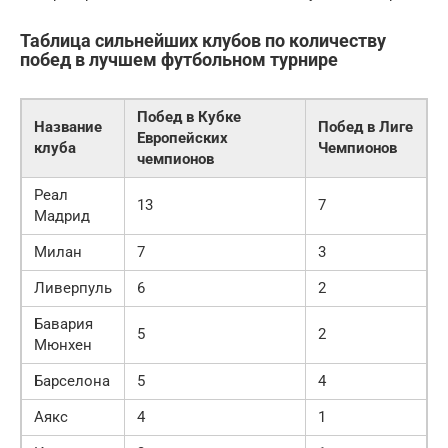
Таблица сильнейших клубов по количеству
побед в лучшем футбольном турнире
Побед в Кубке
Название
Побед в Лиге
Европейских
клуба
Чемпионов
чемпионов
Реал
13
7
Мадрид
Милан
7
3
Ливерпуль
6
2
Бавария
5
2
Мюнхен
Барселона
5
4
Аякс
4
1