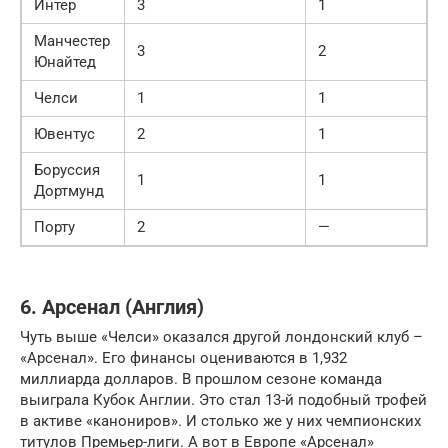
Интер
3
1
Манчестер
3
2
Юнайтед
Челси
1
1
Ювентус
2
1
Боруссия
1
1
Дортмунд
Порту
2
—
6. Арсенал (Англия)
Чуть выше «Челси» оказался другой лондонский клуб –
«Арсенал». Его финансы оцениваются в 1,932
миллиарда долларов. В прошлом сезоне команда
выиграла Кубок Англии. Это стал 13-й подобный трофей
в активе «канониров». И столько же у них чемпионских
титулов Премьер-лиги. А вот в Европе «Арсенал»