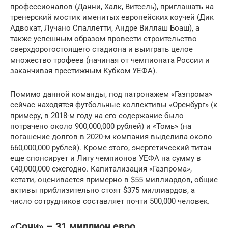
профессионалов (Данни, Халк, Витсель), приглашать на
тренерский мостик именитых европейских коучей (Дик
Адвокат, Лучано Спаллетти, Андре Виллаш Боаш), а
также успешным образом провести строительство
сверхдорогостоящего стадиона и выиграть целое
множество трофеев (начиная от чемпионата России и
заканчивая престижным Кубком УЕФА).
Помимо данной команды, под патронажем «Газпрома»
сейчас находятся футбольные коллективы «Оренбург» (к
примеру, в 2018-м году на его содержание было
потрачено около 900,000,000 рублей) и «Томь» (на
погашение долгов в 2020-м компания выделила около
660,000,000 рублей). Кроме этого, энергетический титан
еще спонсирует и Лигу чемпионов УЕФА на сумму в
€40,000,000 ежегодно. Капитализация «Газпрома»,
кстати, оценивается примерно в $55 миллиардов, общие
активы приблизительно стоят $375 миллиардов, а
число сотрудников составляет почти 500,000 человек.
«Сочи» – 31 миллион евро