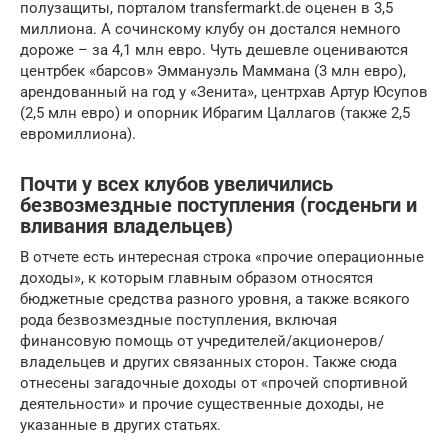
полузащиты, порталом transfermarkt.de оценен в 3,5
миллиона. А сочинскому клубу он достался немного
дороже – за 4,1 млн евро. Чуть дешевле оцениваются
центрбек «барсов» Эммануэль Маммана (3 млн евро),
арендованный на год у «Зенита», центрхав Артур Юсупов
(2,5 млн евро) и опорник Ибрагим Цаллагов (также 2,5
евромиллиона).
Почти у всех клубов увеличились
безвозмездные поступления (госденьги и
вливания владельцев)
В отчете есть интересная строка «прочие операционные
доходы», к которым главным образом относятся
бюджетные средства разного уровня, а также всякого
рода безвозмездные поступления, включая
финансовую помощь от учредителей/акционеров/
владельцев и других связанных сторон. Также сюда
отнесены загадочные доходы от «прочей спортивной
деятельности» и прочие существенные доходы, не
указанные в других статьях.