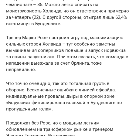
чемпионате – 85. Можно легко списать на
монструозность Холанда, но он ответственен примерно
за четверть (22). С другой стороны, отыграл лишь 62,4%
всех минут в Бундеслиге.
Тренер Марко Розе настроил игру под максимизацию
сильных сторон Холанда – тут особенно заметны
выманивания соперников повыше и запуск норвежца
за спины защитникам. При этом сказать, что команда в
нападении выезжала за счет Эрлинга, тоже
неправильно.
Что точно очевидно, так это тотальная грусть в
обороне. Бесконечные ошибки с линией офсайда,
индивидуальные провалы, дыры в опорной зоне –
«Боруссия» финишировала восьмой в Бундеслиге по
пропущенным голам.
Продолжат без Розе, но с мощным летним
обновлением на трансферном рынке и тренером
Эдином Терзичем. Интригующе.