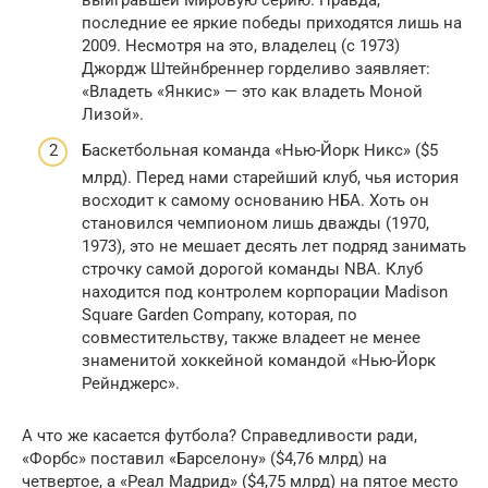
последние ее яркие победы приходятся лишь на
2009. Несмотря на это, владелец (с 1973)
Джордж Штейнбреннер горделиво заявляет:
«Владеть «Янкис» — это как владеть Моной
Лизой».
Баскетбольная команда «Нью-Йорк Никс» ($5
млрд). Перед нами старейший клуб, чья история
восходит к самому основанию НБА. Хоть он
становился чемпионом лишь дважды (1970,
1973), это не мешает десять лет подряд занимать
строчку самой дорогой команды NBA. Клуб
находится под контролем корпорации Madison
Square Garden Company, которая, по
совместительству, также владеет не менее
знаменитой хоккейной командой «Нью-Йорк
Рейнджерс».
А что же касается футбола? Справедливости ради,
«Форбс» поставил «Барселону» ($4,76 млрд) на
четвертое, а «Реал Мадрид» ($4,75 млрд) на пятое место