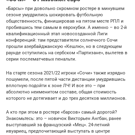
«Барсы» при довольно скромном ростере в минувшем
сезоне умудрились шокировать футбольную
общественность, финишировав на пятом месте РПЛ и
пробившись тем самым в еврокубки. А именно – во 2-й
квалификационный этап новосозданной Лиги
конференций: там представители солнечного Сочи
прошли азербайджанскую «Кешлю», но в следующем
раунде оступились на сербском «Партизане», вылетев в
серии послематчевых пенальти.
На старте сезона 2021/22 игроки «Сочи» также изрядно
пошумели, после пятой части дистанции умудрившись
вплотную подойти к зоне ЛЧ! И все это – при
абсолютно неименитом составе, общая стоимость
которого не дотягивает и до трех десятков миллионов.
А кто при этом в ростере «барсов» самый дорогой?
Знакомьтесь: это – новичок Викторьен Ангбан, ранее
выступавший за французский «Мец». 24-летний
ивуариец, предпочитающий выступать в центре