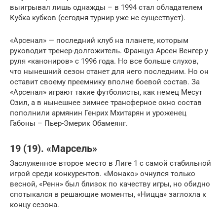
выигрывал лишь однажды – в 1994 стал обладателем
Кубка кубков (сегодня турнир уже не существует).
«Арсенал» — последний клуб на планете, которым
руководит тренер-долгожитель. Француз Арсен Венгер у
руля «канониров» с 1996 года. Но все больше слухов,
что нынешний сезон станет для него последним. Но он
оставит своему преемнику вполне боевой состав. За
«Арсенал» играют такие футболисты, как немец Месут
Озил, а в нынешнее зимнее трансферное окно состав
пополнили армянин Генрих Мхитарян и уроженец
Габоны – Пьер-Эмерик Обамеянг.
19 (19). «Марсель»
Заслуженное второе место в Лиге 1 с самой стабильной
игрой среди конкурентов. «Монако» очнулся только
весной, «Ренн» был близок по качеству игры, но обидно
спотыкался в решающие моменты, «Ницца» заглохла к
концу сезона.