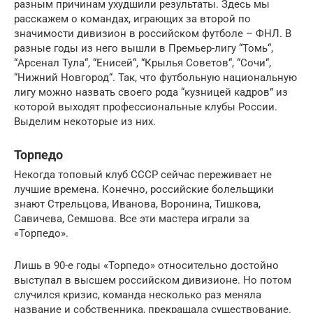
разным причинам ухудшили результаты. Здесь мы
расскажем о командах, играющих за второй по
значимости дивизион в российском футболе – ФНЛ. В
разные годы из него вышли в Премьер-лигу “Томь“,
“Арсенал Тула“, “Енисей“, “Крылья Советов“, “Сочи“,
“Нижний Новгород“. Так, что футбольную национальную
лигу можно назвать своего рода “кузницей кадров” из
которой выходят профессиональные клубы России.
Выделим некоторые из них.
Торпедо
Некогда топовый клуб СССР сейчас переживает не
лучшие времена. Конечно, российские болельщики
знают Стрельцова, Иванова, Воронина, Тишкова,
Савичева, Семшова. Все эти мастера играли за
«Торпедо».
Лишь в 90-е годы «Торпедо» относительно достойно
выступал в высшем российском дивизионе. Но потом
случился кризис, команда несколько раз меняла
название и собственника, прекращала существование.