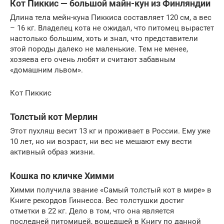
Кот Пиккис — большой майн-кун из Финляндии
Длина тела мейн-куна Пиккиса составляет 120 см, а вес
– 16 кг. Владелец кота не ожидал, что питомец вырастет
настолько большим, хоть и знал, что представители
этой породы далеко не маленькие. Тем не менее,
хозяева его очень любят и считают забавным
«домашним львом».
Кот Пиккис
Толстый кот Мерлин
Этот пухляш весит 13 кг и проживает в России. Ему уже
10 лет, но ни возраст, ни вес не мешают ему вести
активный образ жизни.
Кошка по кличке Химми
Химми получила звание «Самый толстый кот в мире» в
Книге рекордов Гиннесса. Вес толстушки достиг
отметки в 22 кг. Дело в том, что она является
последней питомицей, вошедшей в Книгу по данной