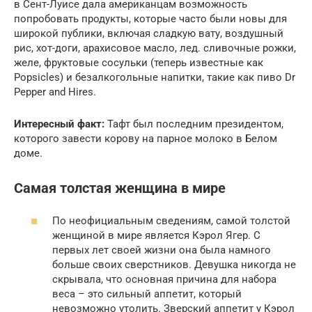
в Сент-Луисе дала американцам возможность
попробовать продукты, которые часто были новы для
широкой публики, включая сладкую вату, воздушный
рис, хот-доги, арахисовое масло, лед. сливочные рожки,
желе, фруктовые сосульки (теперь известные как
Popsicles) и безалкогольные напитки, такие как пиво Dr
Pepper and Hires.
Интересный факт:
Тафт был последним президентом,
которого завести корову на парное молоко в Белом
доме.
Самая толстая женщина в мире
По неофициальным сведениям, самой толстой
женщиной в мире является Кэрол Ягер. С
первых лет своей жизни она была намного
больше своих сверстников. Девушка никогда не
скрывала, что основная причина для набора
веса – это сильный аппетит, который
невозможно утолить. Зверский аппетит у Кэрол