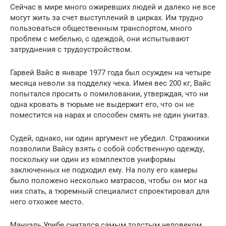
Сейчас в мире много ожиревших людей и далеко не все
могут жить за счет выступлений в цирках. Им трудно
пользоваться общественным транспортом, много
проблем с мебелью, с одеждой, они испытывают
затруднения с трудоустройством.
Гарвей Вайс в январе 1977 года был осужден на четыре
месяца неволи за подделку чека. Имея вес 200 кг, Вайс
попытался просить о помиловании, утверждая, что ни
одна кровать в тюрьме не выдержит его, что он не
поместится на нарах и способен смять не один унитаз.
Судей, однако, ни один аргумент не убедил. Стражники
позволили Вайсу взять с собой собственную одежду,
поскольку ни один из комплектов униформы
заключенных не подходил ему. На полу его камеры
было положено несколько матрасов, чтобы он мог на
них спать, а тюремный специалист спроектировал для
него отхожее место.
Мануэль Урибе считался самым толстым человеком