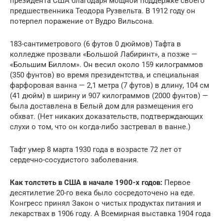
президента США благодаря мощной поддержке своего
предшественника Теодора Рузвельта. В 1912 году он
потерпел поражение от Вудро Вильсона.
183-сантиметрового (6 футов 0 дюймов) Тафта в
колледже прозвали «Большой Лабиринт», а позже —
«Большим Биллом». Он весил около 159 килограммов
(350 фунтов) во время президентства, и специальная
фарфоровая ванна — 2,1 метра (7 футов) в длину, 104 см
(41 дюйм) в ширину и 907 килограммов (2000 фунтов) —
была доставлена ​​в Белый дом для размещения его
обхват. (Нет никаких доказательств, подтверждающих
слухи о том, что он когда-либо застревал в ванне.)
Тафт умер 8 марта 1930 года в возрасте 72 лет от
сердечно-сосудистого заболевания.
Как толстеть в США в начале 1900-х годов:
Первое
десятилетие 20-го века было сосредоточено на еде.
Конгресс принял Закон о чистых продуктах питания и
лекарствах в 1906 году. А Всемирная выставка 1904 года