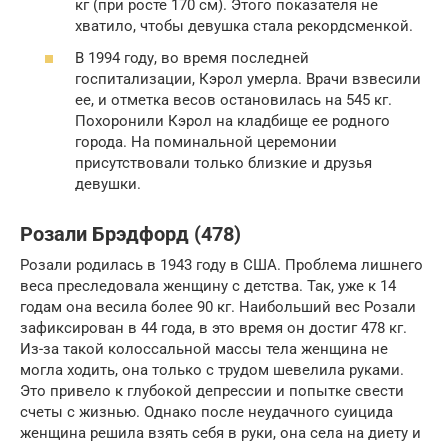
кг (при росте 170 см). Этого показателя не
хватило, чтобы девушка стала рекордсменкой.
В 1994 году, во время последней
госпитализации, Кэрол умерла. Врачи взвесили
ее, и отметка весов остановилась на 545 кг.
Похоронили Кэрол на кладбище ее родного
города. На поминальной церемонии
присутствовали только близкие и друзья
девушки.
Розали Брэдфорд (478)
Розали родилась в 1943 году в США. Проблема лишнего
веса преследовала женщину с детства. Так, уже к 14
годам она весила более 90 кг. Наибольший вес Розали
зафиксирован в 44 года, в это время он достиг 478 кг.
Из-за такой колоссальной массы тела женщина не
могла ходить, она только с трудом шевелила руками.
Это привело к глубокой депрессии и попытке свести
счеты с жизнью. Однако после неудачного суицида
женщина решила взять себя в руки, она села на диету и