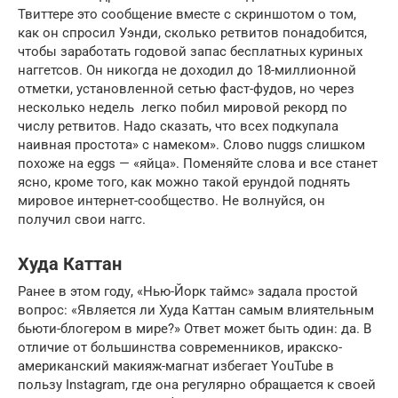
Твиттере это сообщение вместе с скриншотом о том,
как он спросил Уэнди, сколько ретвитов понадобится,
чтобы заработать годовой запас бесплатных куриных
наггетсов. Он никогда не доходил до 18-миллионной
отметки, установленной сетью фаст-фудов, но через
несколько недель легко побил мировой рекорд по
числу ретвитов. Надо сказать, что всех подкупала
наивная простота» с намеком». Слово nuggs слишком
похоже на eggs — «яйца». Поменяйте слова и все станет
ясно, кроме того, как можно такой ерундой поднять
мировое интернет-сообщество. Не волнуйся, он
получил свои наггс.
Худа Каттан
Ранее в этом году, «Нью-Йорк таймс» задала простой
вопрос: «Является ли Худа Каттан самым влиятельным
бьюти-блогером в мире?» Ответ может быть один: да. В
отличие от большинства современников, иракско-
американский макияж-магнат избегает YouTube в
пользу Instagram, где она регулярно обращается к своей