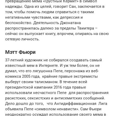
превращению мема «Грустный Кермит» в символ
надежды. Одна из целей, говорит Сан, заключается в
том, чтобы помочь людям справиться с такими
негативными чувствами, как депрессия и
беспокойство. Деятельность Джонатана
распространилась далеко за пределы Твиитера –
сейчас он выпускает книгу, впрочем, опираясь на свою
сетевую личность.
Мэтт Фьюри
37-летний художник не собирался создавать самый
известный мем в Интернете. И уж тем более, он не
думал, что его лягушонка Пепе, персонажа из веб-
комикса 2005 года, крайние правые экстремисты
выберут своим талисманом. В течение всей
президентской кампании 2016 года правые
использовали несчастного Пепе для распространения
расистских, сексистских и антисемитских сообщений.
Дело дошло до того, что Антидиффамационная Лига
объявила Пепе «символом ненависти». Сам Фьюри
неоднократно осуждал использование своего мема в