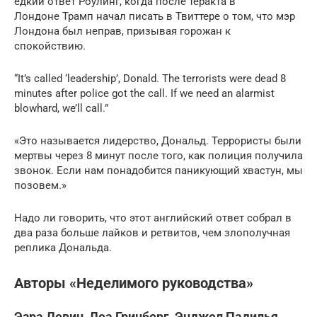
едкий ответ Роулинг, когда после теракта в
Лондоне Трамп начал писать в Твиттере о том, что мэр
Лондона был неправ, призывая горожан к
спокойствию.
“It’s called ‘leadership’, Donald. The terrorists were dead 8
minutes after police got the call. If we need an alarmist
blowhard, we’ll call.”
«Это называется лидерство, Дональд. Террористы были
мертвы через 8 минут после того, как полиция получила
звонок. Если нам понадобится паникующий хвастун, мы
позовем.»
Надо ли говорить, что этот английский ответ собрал в
два раза больше лайков и ретвитов, чем злополучная
реплика Дональда.
Авторы «Неделимого руководства»
Эзра Левин, Леа Гринберг, Энджел Падилья,