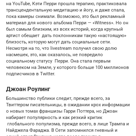
на YouTube, Кэти Перри прошла терапию, практиковала
трансцендентальную медитацию и йогу, и даже спала,
пока камеры снимали. Возможно, это был рекламный
материал для нового альбома Перри — «Witness». Но он
был самым близким, из всех историй, когда крупный
артист обещает дать поклонникам такую ​​«настоящую»
близость, которую могут дать социальные сети.
Несмотря на то, что livestream получил свою долю
насмешек, это, как оказалось, не повредило
социальному статусу Перри. Она стала первым
человеком на Земле, у которого больше 100 миллионов
подписчиков в Twitter.
Джоан Роулинг
Большинство публики следит, прежде всего, за
Твиттером писательницы, в ожидании крох информации
о новых томах франшизы Гарри Поттера, но Джоан
набирает популярность и как резкий критик
глобального популизма, прежде всего, в лице Трампа и
Найджела Фараджа. В Сети запомнился гневный и