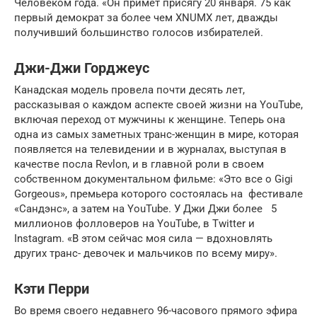
Человеком года. «Он примет присягу 20 января. 75 как
первый демократ за более чем XNUMX лет, дважды
получивший большинство голосов избирателей.
Джи-Джи Горджеус
Канадская модель провела почти десять лет,
рассказывая о каждом аспекте своей жизни на YouTube,
включая переход от мужчины к женщине. Теперь она
одна из самых заметных транс-женщин в мире, которая
появляется на телевидении и в журналах, выступая в
качестве посла Revlon, и в главной роли в своем
собственном документальном фильме: «Это все о Gigi
Gorgeous», премьера которого состоялась на фестивале
«Сандэнс», а затем на YouTube. У Джи Джи более 5
миллионов фолловеров на YouTube, в Twitter и
Instagram. «В этом сейчас моя сила — вдохновлять
других транс- девочек и мальчиков по всему миру».
Кэти Перри
Во время своего недавнего 96-часового прямого эфира