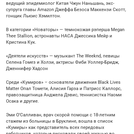
ведущий эпидемиолог Китая Чжун Наньшань, экс-
супруга главы Amazon Джеффа Безоса Маккензи Скотт,
гонщик Льюис Хэмилтон.
В категории «Новаторы» — темнокожая рэперша Megan
Thee Stallion, астронавты НАСА Джессика Мейр и
Кристина Кук.
«Деятели искусств» — музыкант The Weeknd, певицы
Селена Гомез и Холзи, актрисы Фиби Уоллер-Бридж,
Дженнифер Хадсон
Среди «Кумиров» – основатели движения Black Lives
Matter Опал Томети, Алисия Гарза и Патрисс Каллорс,
правозащитница Анджела Дэвис, теннисистка Наоми
Осака и другие.
Эми О’Салливан, врач скорой помощи с 18-летним
стажем из больницы в Бруклине, вошла в список
«Кумиры» как представитель всех передовых
работников, которые рисковали своей жизнью во