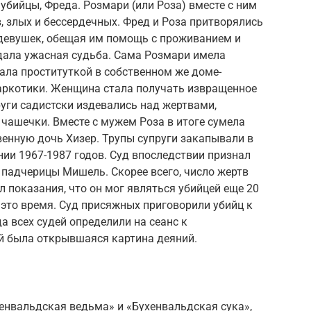
убийцы, Фреда. Розмари (или Роза) вместе с ним
, злых и бессердечных. Фред и Роза притворялись
девушек, обещая им помощь с проживанием и
дала ужасная судьба. Сама Розмари имела
тала пpocтитуткой в собственном же доме-
наркотики. Женщина стала получать извpaщeнное
руги садистски издевались над жертвами,
чашечки. Вместе с мужем Роза в итоге сумела
твенную дочь Хизер. Трупы супруги закапывали в
нии 1967-1987 годов. Суд впоследствии признал
 падчерицы Мишель. Скорее всего, число жертв
 показания, что он мог являться убийцей еще 20
в это время. Суд присяжных приговорили убийц к
 всех судей определили на сеанс к
й была открывшаяся картина деяний.
енвальдская ведьма» и «Бухенвальдская сука»,