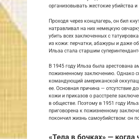
организовывать жестокие убийства и 
Проходя через концлагерь, он бил кну
натравливал на них немецкую овчарк
убить всех заключенных с татуировк
из кожи: перчатки, абажуры и даже об
Ильза стала старшим суперинтендант
В 1945 году Ильза была арестована а
пожизненному заключению. Однако сп
командующий американской оккупаци
ее. Основная причина — отсутствие д
кожи и приказов о расстреле заключе
в обществе. Поэтому в 1951 году Иль
приговорена к пожизненному заключе
покончил жизнь самоубийством: он по
«Тела в бочках» — когд