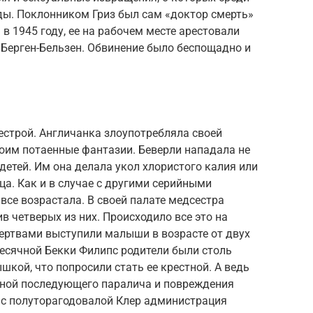
ы. Поклонником Гриз был сам «доктор смерть»
в 1945 году, ее на рабочем месте арестовали
Берген-Бельзен. Обвинение было беспощадно и
естрой. Англичанка злоупотребляла своей
оим пoтaeнные фантазии. Беверли нападала не
детей. Им она делала укол хлористого калия или
ца. Как и в случае с другими серийными
се возрастала. В своей палате медсестра
в четверых из них. Происходило все это на
Жертвами выступили малыши в возрасте от двух
хмесячной Бекки Филипс родители были столь
шкой, что попросили стать ее крестной. А ведь
иной последующего паралича и повреждения
я с полуторагодовалой Клер администрация