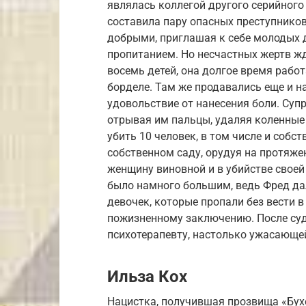
являлась коллегой другого серийного 
составила пару опасных преступников
добрыми, приглашая к себе молодых 
пропитанием. Но несчастных жертв ж
восемь детей, она долгое время рабо
борделе. Там же продавались еще и 
удoвoльствие от нанесения боли. Суп
отрывая им пальцы, удаляя коленные 
убить 10 человек, в том числе и собс
собственном саду, орудуя на протяже
женщину виновной и в убийстве своей
было намного большим, ведь Фред дал
девочек, которые пропали без вести 
пожизненному заключению. После суда
психотерапевту, настолько ужасающе
Ильза Кох
Нацистка, получившая прозвища «Бух