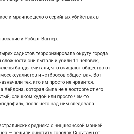
кое и мрачное дело о серийных убийствах в
ассакис и Роберт Вагнер.
етырех садистов терроризировала округу города
 сложности они пытали и убили 11 человек,
 члены банды считали, что очищают общество от
омосексуалистов и «отбросов общества». Вот
значали тех, кто им просто не нравится.
а Хейдона, которая была не в восторге от его
тый, слишком худой или просто чем-то
педофил», после чего над ним следовала
 австралийских реднека с ницшеанской манией
нер — решили очистить городок Сноутаун от