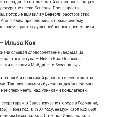
в неладное в столь частой остановке сердца у
х дежурство несла Беверли. После ареста
ы, которые выявили у Беверли расстройство,
. Алитт была приговорена к пожизненному
где размещаются душевнобольные преступники.
— Ильза Кох
 жизни слышал словосочетание «ведьма из
ница этого титула — Ильза Кох. Она жена
ыми лагерями Майданек и Бухенвальд».
 теорией и практикой расового превосходства
ми. Так называемая «бухенвальдская ведьма»
е эксперименты над узниками концлагерей.
 секретарем в Заксенхаузене (городе в Германии,
ь). Через год, в 1937 году, ее муж Карл Кох был
ндиром Бухенвальда. С тех пор Ильза начала