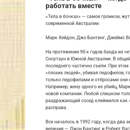
работать вместе
«Тела в бочках» — самое громкое, жут
современной Австралии.
Марк Хейдон, Джо Бантинг, Джеймс Вл
На протяжении 90-х годов банда из ч
Сноутаун в Южной Австралии. В общей
последнего частично съели. При этом
«плохих людей», убивая педофилов, г
только педофилами и отбросами они на
Например, жену одного из убийц, Марк
новой компании. Любой слишком толс
раздражающий сосед клеймился как «
расправа.
Все началось в 1992 году, когда два
величия — Джон Бантинг и Роберт Ваг