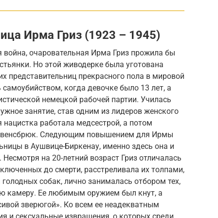
ица Ирма Гриз (1923 – 1945)
я война, очаровательная Ирма Гриз прожила бы
стьянки. Но этой живодерке была уготована
их представительниц прекрасного пола в мировой
самоубийством, когда девочке было 13 лет, а
истической немецкой рабочей партии. Училась
нужное занятие, став одним из лидеров женского
я нацистка работала медсестрой, а потом
 Равенсбрюк. Следующим повышением для Ирмы
ьницы в Аушвице-Биркенау, именно здесь она и
 Несмотря на 20-летний возраст Гриз отличалась
ключенных до смерти, расстреливала их толпами,
голодных собак, лично занималась отбором тех,
ую камеру. Ее любимым оружием был кнут, а
сивой зверюгой». Ко всем ее неадекватным
 и сексуальные извращения, о которых среди