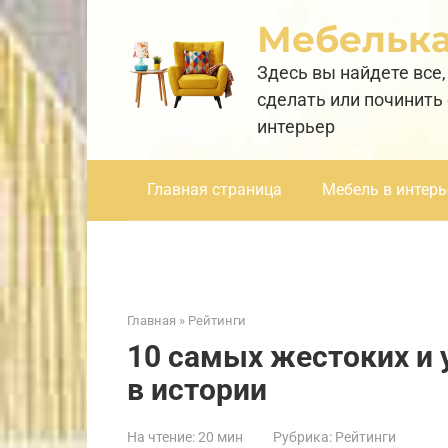
Перейти
Мебельк
к
контенту
Здесь вы найдете все,
сделать или починить
интерьер
Главная страница
Мебель в интерь
Главная
»
Рейтинги
10 самых жестоких и
в истории
На чтение:
20 мин
Рубрика:
Рейтинги