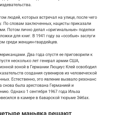
издевательства.
том людей, которых встречал на улице, после чего
у. По словам заключенных, нацисты приказали
ами. Потом лично делал «оригинальные» поделки
ложки для книг. В 1941 году за «особые» заслуги
ом среди женщин-гвардейцев.
мериканцами. Два года спустя ее приговорили к
устя несколько лет генерал армии США,
онной зоной в Германии Люциус Клей освободил
оказательств создания сувениров из человеческой
нных. Естественно, это явление вызвало резонанс
за снова была арестована Германией и
нию. Однако 1 сентября 1967 года Ильза
весился в камере в баварской тюрьме Эйбах.
а четыре маньяка решают