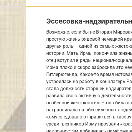
Эссесовка-надзирательн
Возможно, если бы не Вторая Мирова
простую жизнь рядовой немецкой кре
другая роль – одной из самых жесток
истории. Мать Ирмы покончила жизнь 
отец вступил в ряды национал-социал
Ирма плохо и скоро забросила это не
Гитлерюгенда. Какое-то время истова
устроилась на работу в концлагерь
стала должность старшей надзирател
развила свою активную деятельность.
особенной жестокостью – она била за
натравливала на обессиленных людей 
кому следовало отправиться в газов
среди пленников Ирму прозвали «кра
наклонностям добавилась нимфомания