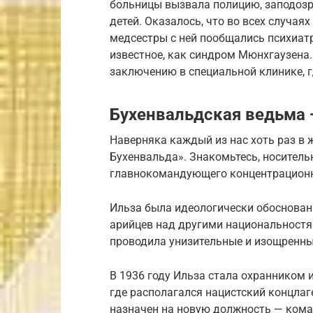
больницы вызвала полицию, заподозри
детей. Оказалось, что во всех случая
медсестры с ней пообщались психиатр
известное, как синдром Мюнхгаузена
заключению в специальной клинике, 
Бухенвальдская ведьма 
Наверняка каждый из нас хоть раз в
Бухенвальда». Знакомьтесь, носитель
главнокомандующего концентрационн
Ильза была идеологически обоснована
арийцев над другими национальностя
проводила унизительные и изощренны
В 1936 году Ильза стала охранником и
где располагался нацистский концлагер
назначен на новую должность — кома