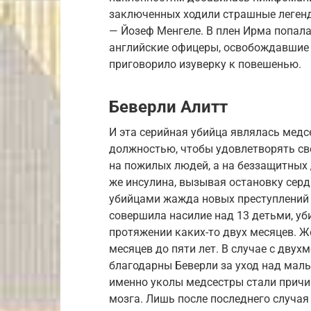
заключенных ходили страшные легенд
— Йозеф Менгеле. В плен Ирма попала 
английские офицеры, освобождавшие 
приговорило изуверку к повешенью.
Беверли Алитт
И эта серийная убийца являлась медс
должностью, чтобы удовлетворять св
на пожилых людей, а на беззащитных 
же инсулина, вызывая остановку серд
убийцами жажда новых преступлений в
совершила нacилие над 13 детьми, уби
протяжении каких-то двух месяцев. 
месяцев до пяти лет. В случае с дву
благодарны Беверли за уход над малы
именно уколы медсестры стали прич
мозга. Лишь после последнего случа