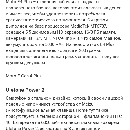
Moto E4 Plus – отличная рабочая лошадка от
проверенного бренда, которая стоит адекватных денег
и имеет все, чтобы удовлетворить потребности
среднестатистического пользователя. Смартфон
выполнен на базе процессора MediaTek MT6737,
оснащен 5.5 дюймовым HD экраном, 16/3 ГБ памяти,
камерами на 13/5 МП, NFC-чипом и, что самое главное,
аккумулятором на 5000 мАч. Из недостатков E4 Plus
выделим солидный вес корпуса в 200 грамм,
вследствие чего его нельзя рекомендовать к покупке
хрупким девушкам.
Moto E Gen.4 Plus
Ulefone Power 2
Смартфон в стильном дизайне, который своей лицевой
панелью напоминает устройства от Meizu
(многофункциональная клавиша Home тут также
присутствует), а тыльной стороной – флагманский HTC
10. Батарейка на 6050 мАч является главным козырем
Ulefone Power 2, ее хватает на 3 дня активной