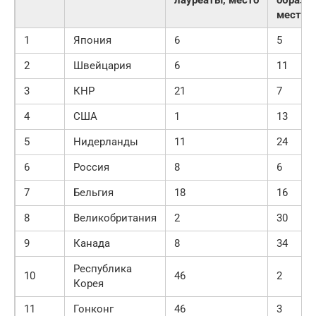
лауреаты, место
образов
место
1
Япония
6
5
2
Швейцария
6
11
3
КНР
21
7
4
США
1
13
5
Нидерланды
11
24
6
Россия
8
6
7
Бельгия
18
16
8
Великобритания
2
30
9
Канада
8
34
Республика
10
46
2
Корея
11
Гонконг
46
3