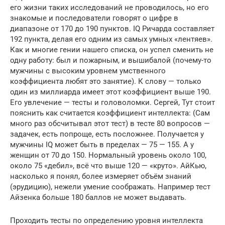
его жизни таких исследований не проводилось, но его
знакомые и последователи говорят о цифре в
диапазоне от 170 до 190 пунктов. IQ Ричарда составляет
192 пункта, делая его одним из самых умных «лентяев».
Как и многие гении нашего списка, он успел сменить не
одну работу: был и пожарным, и вышибалой (почему-то
мужчины с высоким уровнем умственного
коэффициента любят это занятие). К слову — только
один из миллиарда имеет этот коэффициент выше 190.
Его увлечение — тесты и головоломки. Сергей, Тут стоит
пояснить как считается коэффициент интеллекта: (Сам
много раз обсчитывал этот тест) в тесте 80 вопросов —
задачек, есть попроще, есть посложнее. Получается у
мужчины IQ может быть в пределах — 75 — 155. А у
женщин от 70 до 150. Нормальный уровень около 100,
около 75 «дебил», всё что выше 120 — «круто». АйКью,
насколько я понял, более измеряет объём знаний
(эрудицию), нежели умение соображать. Например тест
Айзенка больше 180 баллов не может выдавать.
Проходить тесты по определению уровня интеллекта