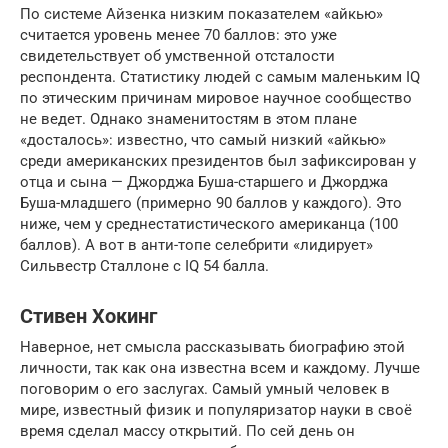
По системе Айзенка низким показателем «айкью»
считается уровень менее 70 баллов: это уже
свидетельствует об умственной отсталости
респондента. Статистику людей с самым маленьким IQ
по этическим причинам мировое научное сообщество
не ведет. Однако знаменитостям в этом плане
«досталось»: известно, что самый низкий «айкью»
среди американских президентов был зафиксирован у
отца и сына — Джорджа Буша-старшего и Джорджа
Буша-младшего (примерно 90 баллов у каждого). Это
ниже, чем у среднестатистического американца (100
баллов). А вот в анти-топе селебрити «лидирует»
Сильвестр Сталлоне с IQ 54 балла.
Стивен Хокинг
Наверное, нет смысла рассказывать биографию этой
личности, так как она известна всем и каждому. Лучше
поговорим о его заслугах. Самый умный человек в
мире, известный физик и популяризатор науки в своё
время сделал массу открытий. По сей день он