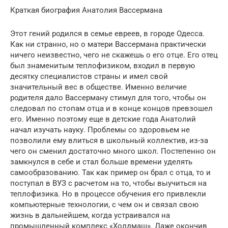
Краткая биография Анатолия Вассермана
Этот гений родился в семье евреев, в городе Одесса.
Как ни странно, но о матери Вассермана практически
ничего неизвестно, чего не скажешь о его отце. Его отец
был знаменитым теплофизиком, входил в первую
десятку специалистов страны и имел свой
значительный вес в обществе. Именно величие
родителя дало Вассерману стимул для того, чтобы он
следовал по стопам отца и в конце концов превзошел
его. Именно поэтому еще в детские года Анатолий
начал изучать науку. Проблемы со здоровьем не
позволили ему влиться в школьный коллектив, из-за
чего он сменил достаточно много школ. Постепенно он
замкнулся в себе и стал больше времени уделять
самообразованию. Так как пример он брал с отца, то и
поступал в ВУЗ с расчетом на то, чтобы выучиться на
теплофизика. Но в процессе обучения его привлекли
компьютерные технологии, с чем он и связал свою
жизнь в дальнейшем, когда устраивался на
промышленный комплекс «Холдмаш». Даже окончив