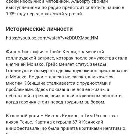
своей необычной методикой. Альберту своими
выступлениями по радио предстоит сплотить нацию в
1939 году перед вражеской угрозой.
Исторические личности
https://youtube.com/watch?v=kDDUXMsatNM
Фильм-биография о Грейс Келли, знаменитой
голливудской актрисе, которая после замужества стала
княгиней Монако. Грейс меняет статус звезды
Голливуда и гламур на сдержанную жизнь аристократов
в Монако. Ее дни – далеко не сказка, как кажется
многим. Женщина сталкивается с трудностями и
проблемами. Здесь показана не вся ее жизнь, а
небольшой отрезок, связанный с кризисом личности,
когда героиня стоит перед трудным выбором.
В главной роли – Николь Кидман, а Тим Рот сыграл
князя Ренье. Картина открыла 67-й Каннский
кинофестиваль, но была принята критиками негативно.