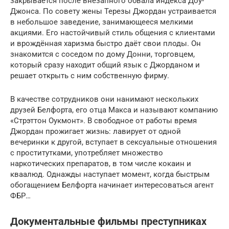
закрывается после внезапного обвала индекса Доу-
Джонса. По совету жены Терезы Джордан устраивается
в небольшое заведение, занимающееся мелкими
акциями. Его настойчивый стиль общения с клиентами
и врождённая харизма быстро даёт свои плоды. Он
знакомится с соседом по дому Донни, торговцем,
который сразу находит общий язык с Джорданом и
решает открыть с ним собственную фирму.
В качестве сотрудников они нанимают нескольких
друзей Белфорта, его отца Макса и называют компанию
«Стрэттон Оукмонт». В свободное от работы время
Джордан прожигает жизнь: лавирует от одной
вечеринки к другой, вступает в сексуальные отношения
с проститутками, употребляет множество
наркотических препаратов, в том числе кокаин и
кваалюд. Однажды наступает момент, когда быстрым
обогащением Белфорта начинает интересоваться агент
ФБР…
Документальные фильмы преступниках