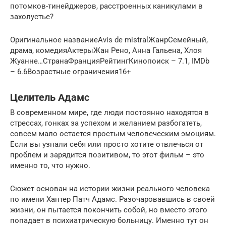
потомков-тинейджеров, расстроенных каникулами в
захолустье?
Оригинальное названиеAvis de mistralЖанрСемейный,
драма, комедияАктерыЖан Рено, Анна Гальена, Хлоя
Жуанне…СтранаФранцияРейтингКинопоиск – 7.1, IMDb
– 6.6Возрастные ограничения16+
Целитель Адамс
В современном мире, где люди постоянно находятся в
стрессах, гонках за успехом и желанием разбогатеть,
совсем мало остается простым человеческим эмоциям.
Если вы узнали себя или просто хотите отвлечься от
проблем и зарядится позитивом, то этот фильм – это
именно то, что нужно.
Сюжет основан на истории жизни реального человека
по имени Хантер Патч Адамс. Разочаровавшись в своей
жизни, он пытается покончить собой, но вместо этого
попадает в психиатрическую больницу. Именно тут он