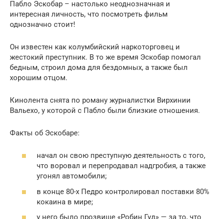
Пабло Эскобар – настолько неоднозначная и
интересная личность, что посмотреть фильм
однозначно стоит!
Он известен как колумбийский наркоторговец и
жестокий преступник. В то же время Эскобар помогал
бедным, строил дома для бездомных, а также был
хорошим отцом.
Кинолента снята по роману журналистки Вирхинии
Вальехо, у которой с Пабло были близкие отношения.
Факты об Эскобаре:
начал он свою преступную деятельность с того,
что воровал и перепродавал надгробия, а также
угонял автомобили;
в конце 80-х Педро контролировал поставки 80%
кокаина в мире;
у него было прозвище «Робин Гуд» — за то, что