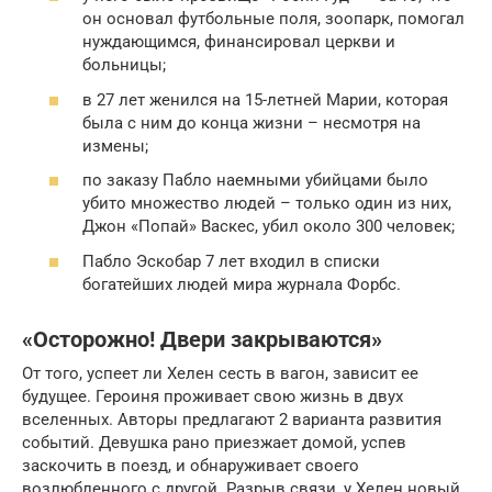
он основал футбольные поля, зоопарк, помогал
нуждающимся, финансировал церкви и
больницы;
в 27 лет женился на 15-летней Марии, которая
была с ним до конца жизни – несмотря на
измены;
по заказу Пабло наемными убийцами было
убито множество людей – только один из них,
Джон «Попай» Васкес, убил около 300 человек;
Пабло Эскобар 7 лет входил в списки
богатейших людей мира журнала Форбс.
«Осторожно! Двери закрываются»
От того, успеет ли Хелен сесть в вагон, зависит ее
будущее. Героиня проживает свою жизнь в двух
вселенных. Авторы предлагают 2 варианта развития
событий. Девушка рано приезжает домой, успев
заскочить в поезд, и обнаруживает своего
возлюбленного с другой. Разрыв связи, у Хелен новый