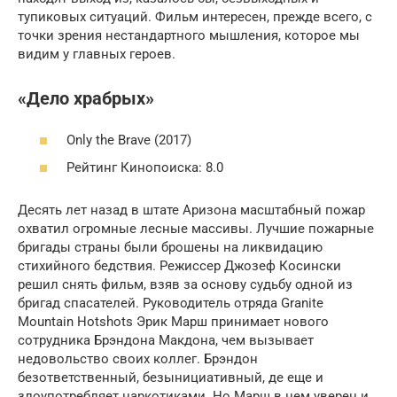
тупиковых ситуаций. Фильм интересен, прежде всего, с
точки зрения нестандартного мышления, которое мы
видим у главных героев.
«Дело храбрых»
Only the Brave (2017)
Рейтинг Кинопоиска: 8.0
Десять лет назад в штате Аризона масштабный пожар
охватил огромные лесные массивы. Лучшие пожарные
бригады страны были брошены на ликвидацию
стихийного бедствия. Режиссер Джозеф Косински
решил снять фильм, взяв за основу судьбу одной из
бригад спасателей. Руководитель отряда Granite
Mountain Hotshots Эрик Марш принимает нового
сотрудника Брэндона Макдона, чем вызывает
недовольство своих коллег. Брэндон
безответственный, безынициативный, де еще и
злоупотребляет наркотиками. Но Марш в нем уверен и