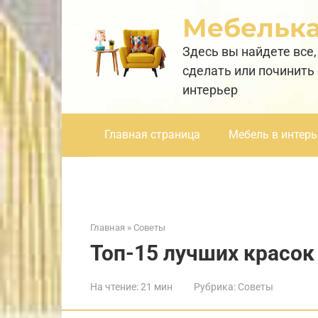
Перейти
Мебельк
к
контенту
Здесь вы найдете все,
сделать или починить
интерьер
Главная страница
Мебель в интерь
Главная
»
Советы
Топ-15 лучших красок
На чтение:
21 мин
Рубрика:
Советы