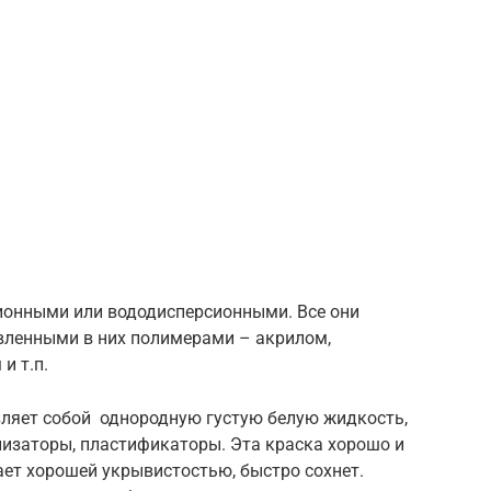
ионными или вододисперсионными. Все они
авленными в них полимерами – акрилом,
и т.п.
ляет собой однородную густую белую жидкость,
лизаторы, пластификаторы. Эта краска хорошо и
ает хорошей укрывистостью, быстро сохнет.