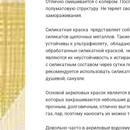
Отлично смешивается с колером. Пос
полуматовую структуру. Не теряет св
замораживания.
Силикатная краска представляет соб
силикатов щелочных металлов. Такие 
устойчивы к ультрафиолету, обладаю
обработанные силикатной краской, н
являются их неустойчивость к истиран
с силикатным составом через сутки п
рекомендуется использовать силикат
душевой, санузле.
Основой акриловых красок является в
которых закрашиваются небольшие де
прочным, долговечным, отлично выгля
газ, пар, поэтому наносить их можно
Довольно часто в акриловые водоэму