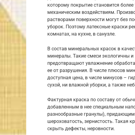
которому покрытие становится более 
механическим воздействиям. Произво
растворами поверхности могут без п
уборок. Поэтому латексные краски ре
комнатах, на кухне, в санузле.
В состав минеральных красок в каче
минералы. Такие смеси экологичны и
предотвращают увлажнение обработан
ее от разрушения. В числе плюсов ми
доступная цена, в числе минусов – г
сухой, ни влажной уборки, а также не
Фактурная краска по составу от обы
добавленным в нее специальным напо
разнообразные гранулы), придающим 
шероховатость, зернистость. Такая к
скрыть дефекты, неровности.