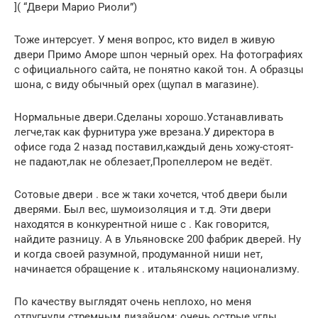
]( “Двери Марио Риоли”)
Тоже интерсует. У меня вопрос, кто видел в живую
двери Примо Аморе шпон черный орех. На фотографиях
с официального сайта, не понятно какой тон. А образцы
шона, с виду обычный орех (щупал в магазине).
Нормальные двери.Сделаны хорошо.Устанавливать
легче,так как фурнитура уже врезана.У директора в
офисе года 2 назад поставил,каждый день хожу-стоят-
не падают,лак не облезает,Пропеллером не ведёт.
Сотовые двери . все ж таки хочется, чтоб двери были
дверями. Был вес, шумоизоляция и т.д. Эти двери
находятся в конкурентной нише с . Как говорится,
найдите разницу. А в Ульяновске 200 фабрик дверей. Ну
и когда своей разумной, продуманной ниши нет,
начинается обращение к . итальянскому национализму.
По качеству выглядят очень неплохо, но меня
отпугнули стремным дизайном: очень острые углы