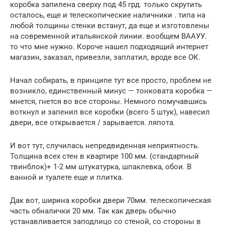
коробка запилена сверху под 45 грд. только скрутить
осталось, еще и телескопические наличники . типа на
любой толщины стенки встанут, да еще и изготовлены
на современной итальянской линии. вообщем ВААУУ.
то что мне нужно. Короче нашел подходящий интернет
магазин, заказал, привезли, заплатил, вроде все ОК.
Начал собирать, в принципе тут все просто, проблем не
возникло, единственный минус — тонковата коробка —
мнется, гнется во все стороны. Немного помучавшись
воткнул и запенил все коробки (всего 5 штук), навесил
двери, все открывается / зарывается. ляпота.
И вот тут, случилась непредвиденная неприятность.
Толщина всех стен в квартире 100 мм. (стандартный
твинблок)+ 1-2 мм штукатурка, шпаклевка, обои. В
ванной и туалете еще и плитка.
Дак вот, ширина коробки двери 70мм. телескопическая
часть обналички 20 мм. Так как дверь обычно
устанавливается заподлицо со стеной, со стороны в