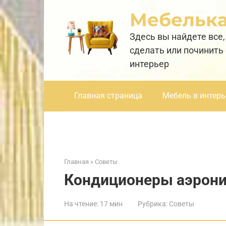
Перейти
Мебельк
к
контенту
Здесь вы найдете все,
сделать или починить
интерьер
Главная страница
Мебель в интерь
Главная
»
Советы
Кондиционеры аэроник
На чтение:
17 мин
Рубрика:
Советы