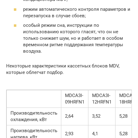
режим автоматического контроля параметров и
перезапуска в случае сбоев;
особый режим сна, инструкции по
использованию которого гласят, что он не
только снижает шум, но и работает в особом
временном ритме поддержания температуры
воздуха.
Некоторые характеристики кассетных блоков MDV,
которые облегчат подбор.
MDCA3I-
MDCA3I-
MDCA3I-
09HRFN1
12HRFN1
18HRFN
Производительность
2,64
3,52
5,28
охлаждения, кВт
Производительность
2,93
4,1
5,28
нагрева, кВт