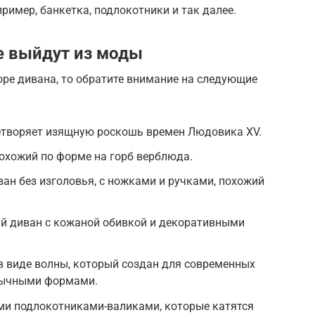
пример, банкетка, подлокотники и так далее.
е выйдут из моды
оре дивана, то обратите внимание на следующие
етворяет изящную роскошь времен Людовика XV.
охожий по форме на горб верблюда.
ван без изголовья, с ножками и ручками, похожий
ий диван с кожаной обивкой и декоративными
в виде волны, который создан для современных
бычными формами.
ими подлокотниками-валиками, которые катятся