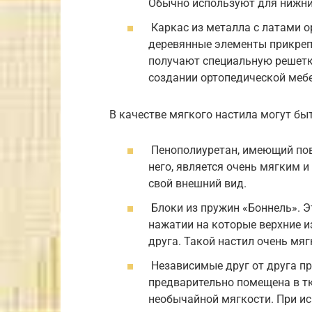
Обычно используют для нижних
Каркас из металла с латами о
деревянные элементы прикрепл
получают специальную решетку
создании ортопедической мебе
В качестве мягкого настила могут бы
Пенополиуретан, имеющий пов
него, является очень мягким 
свой внешний вид.
Блоки из пружин «Боннель». Э
нажатии на которые верхние из
друга. Такой настил очень мя
Независимые друг от друга пр
предварительно помещена в тк
необычайной мягкости. При и