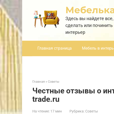
Перейти
Мебельк
к
контенту
Здесь вы найдете все,
сделать или починить
интерьер
Главная страница
Мебель в интерь
Главная
»
Советы
Честные отзывы о ин
trade.ru
На чтение:
17 мин
Рубрика:
Советы