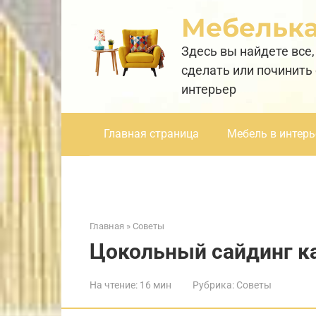
Перейти
Мебельк
к
контенту
Здесь вы найдете все,
сделать или починить
интерьер
Главная страница
Мебель в интерь
Главная
»
Советы
Цокольный сайдинг к
На чтение:
16 мин
Рубрика:
Советы