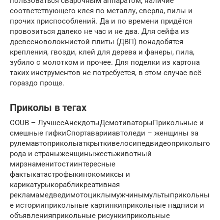
пользоваться сварочным аппаратом, наличие
соответствующего клея по металлу, сверла, пилы и
прочих приспособлений. Да и по времени придётся
провозиться далеко не час и не два. Для сейфа из
древесноволокнистой плиты (ДВП) понадобятся
крепления, гвозди, клей для дерева и фанеры, пила,
зубило с молотком и прочее. Для поделки из картона
таких инструментов не потребуется, в этом случае всё
гораздо проще.
Приколы в тегах
COUB – ЛучшееАнекдотыДемотиваторыПрикольные и
смешные гифкиСпортаварииавтоледи – женщины за
рулемавтоприколыаткрыткивелосипедвидеоприколыго
рода и страныженщиныжестьживотный
мирзнаменитостиинтересные
фактыкатастрофыкинокомиксы и
карикатурыкорабликреативная
рекламамедведимотоциклымужчинымультыприкольны
е историиприкольные картинкиприкольные надписи и
объявленияприкольные рисункиприкольные