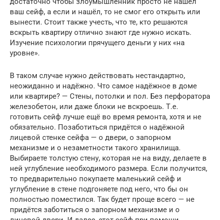
достаточно чтобы злоумышленник просто не нашёл
ваш сейф, а если и нашёл, то не смог его открыть или
вынести. Стоит также учесть, что те, кто решаются
вскрыть квартиру отлично знают где нужно искать.
Изучение психологии прячущего деньги у них «на
уровне».
В таком случае нужно действовать нестандартно,
неожиданно и надёжно. Что самое надёжное в доме
или квартире? — Стены, потолки и пол. Без перфоратора
железобетон, или даже блоки не вскроешь. Т.е.
готовить сейф лучше ещё во время ремонта, хотя и не
обязательно. Позаботиться придётся о надёжной
лицевой стенке сейфа — о двери, о запорном
механизме и о незаметности такого хранилища.
Выбираете толстую стену, которая не на виду, делаете в
ней углубление необходимого размера. Если получится,
то предварительно покупаете маленький сейф и
углубление в стене подгоняете под него, что бы он
полностью поместился. Так будет проще всего — не
придётся заботиться о запорном механизме и о