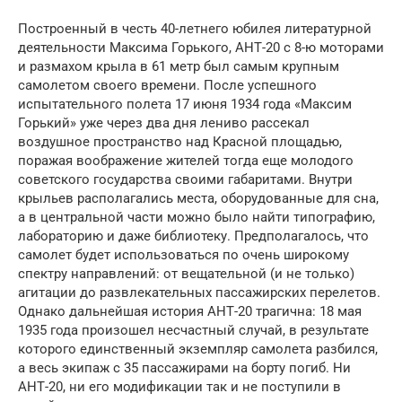
Построенный в честь 40-летнего юбилея литературной
деятельности Максима Горького, АНТ-20 с 8-ю моторами
и размахом крыла в 61 метр был самым крупным
самолетом своего времени. После успешного
испытательного полета 17 июня 1934 года «Максим
Горький» уже через два дня лениво рассекал
воздушное пространство над Красной площадью,
поражая воображение жителей тогда еще молодого
советского государства своими габаритами. Внутри
крыльев располагались места, оборудованные для сна,
а в центральной части можно было найти типографию,
лабораторию и даже библиотеку. Предполагалось, что
самолет будет использоваться по очень широкому
спектру направлений: от вещательной (и не только)
агитации до развлекательных пассажирских перелетов.
Однако дальнейшая история АНТ-20 трагична: 18 мая
1935 года произошел несчастный случай, в результате
которого единственный экземпляр самолета разбился,
а весь экипаж с 35 пассажирами на борту погиб. Ни
АНТ-20, ни его модификации так и не поступили в