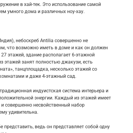
ружение в хай-тек. Это использование самой
тем умного дома и различных ноу-хау.
дия), небоскреб Antilia совершенно не
м, что возможно иметь в доме и как он должен
 27 этажей, здание располагает 6-этажной
из этажей занят полностью джакузи, есть
ата», танцплощадка, несколько этажей со
омнатами и даже 4-этажный сад.
 традиционная индуистская система интерьера и
оложительной энергии. Каждый из этажей имеет
о и совершенно несвойственный набор
ему удивительна.
бе представить, ведь он представляет собой одну