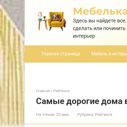
Перейти
Мебельк
к
контенту
Здесь вы найдете все,
сделать или починить
интерьер
Главная страница
Мебель в интерь
Главная
»
Рейтинги
Самые дорогие дома 
На чтение:
20 мин
Рубрика:
Рейтинги