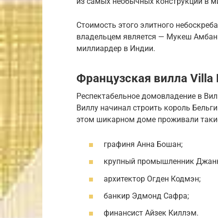
из самых необычных конструкций в м
Стоимость этого элитного небоскреба
владельцем является — Мукеш Амбани
миллиардер в Индии.
Французская вилла Villa 
Респектабельное домовладение в Вил
Виллу начинал строить король Бельгии
этом шикарном доме проживали такие
графиня Анна Бошан;
крупный промышленник Джанн
архитектор Огден Кодмэн;
банкир Эдмонд Сафра;
финансист Айзек Киллэм.