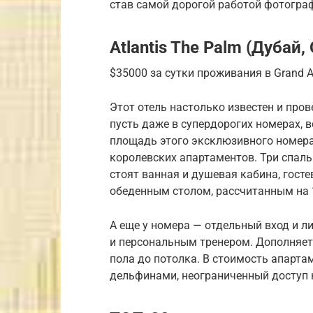
став самой дорогой работой фотогра
Atlantis The Palm (Дубай,
$35000 за сутки проживания в Grand At
Этот отель настолько известен и про
пусть даже в супердорогих номерах, в
площадь этого эксклюзивного номера
королевских апартаментов. Три спаль
стоят ванная и душевая кабина, гост
обеденным столом, рассчитанным на 
А еще у номера — отдельный вход и л
и персональным тренером. Дополняет
пола до потолка. В стоимость апарта
дельфинами, неограниченный доступ 