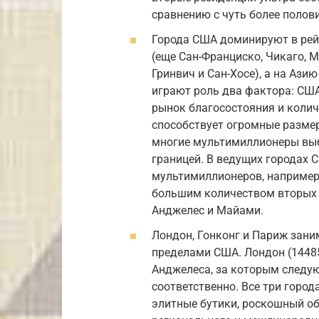
сравнению с чуть более полов
Города США доминируют в рейт
(еще Сан-Франциско, Чикаго, М
Гринвич и Сан-Хосе), а на Ази
играют роль два фактора: США
рынок благосостояния и коли
способствует огромные размер
многие мультимиллионеры выби
границей. В ведущих городах
мультимиллионеров, например,
большим количеством вторых р
Анджелес и Майами.
Лондон, Гонконг и Париж зани
пределами США. Лондон (14485)
Анджелеса, за которым следую
соответственно. Все три горо
элитные бутики, роскошный о