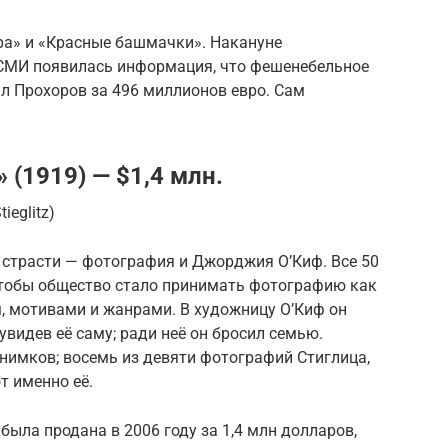
а» и «Красные башмачки». Накануне
 СМИ появилась информация, что фешенебельное
л Прохоров за 496 миллионов евро. Сам
(1919) — $1,4 млн.
ieglitz)
 страсти — фотография и Джорджия О’Киф. Все 50
 чтобы общество стало принимать фотографию как
, мотивами и жанрами. В художницу О’Киф он
увидев её саму; ради неё он бросил семью.
нимков; восемь из девяти фотографий Стиглица,
т именно её.
ыла продана в 2006 году за 1,4 млн долларов,