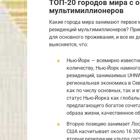
ТОП-20 городов мира с
мультимиллионеров
Какие города мира занимают первое 
резиденций мультимиллионеров? При
для основного проживания, и все их 
выясняется, что:
Нью-Йорк — всемирно известн
количеству, Нью-Йорк намного
резиденций, занимаемых UHNW
региональная экономика в Се
как по числу основных, так и
статус Нью-Йорка как глобаль
предлагающего богатое сочет
образа жизни, качественное о
Вторую позицию занимает Лос-
США насчитывает около 16 30
вторые резиденции ультра сос