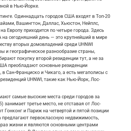
иной в Нью-Йорке.
инге. Одиннадцать городов США входят в Топ-20
айами, Вашингтон, Даллас, Хьюстон, Нейплс,
ю на Европу приходится по четыре города. Здесь
 на сегодняшний день — это крупнейший в мире
честву вторых домовладений среди UHNWI
ы и географическое разнообразие страны,
рают покупку второй резиденции тут, а не за
 США преобладают основные резиденции
 в Сан-Франциско и Чикаго, а есть мегаполисы с
езиденций UHNWI, такие как Нью-Йорк, Лос-
мают самые высокие места среди городов за
 занимает третье место, не отставая от Лос-
т Гонконг и Париж на четвертой и пятой позиции
да предлагают первоклассную недвижимость,
браз жизни и являются основными центрами