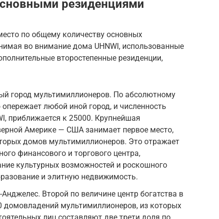
 основными резиденциями
место по общему количеству основных
нимая во внимание дома UHNWI, использованные
дополнительные второстепенные резиденции,
ый город мультимиллионеров. По абсолютному
 опережает любой иной город, и численность
I, приближается к 25000. Крупнейшая
верной Америке — США занимает первое место,
 вторых домов мультимиллионеров. Это отражает
ного финансового и торгового центра,
ание культурных возможностей и роскошного
бразование и элитную недвижимость.
Анджелес. Второй по величине центр богатства в
0 домовладений мультимиллионеров, из которых
тоятельных лиц составляют две трети доля по